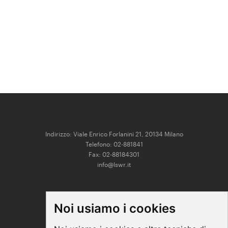
Indirizzo: Viale Enrico Forlanini 21, 20134 Milano
Telefono: 02-881841
Fax: 02-88184301
info@lswr.it
CONNECT
Noi usiamo i cookies
Linkedin
Facebook