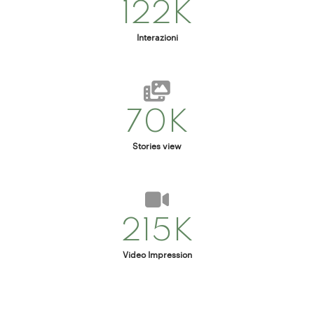
122K
Interazioni
70K
Stories view
215K
Video Impression