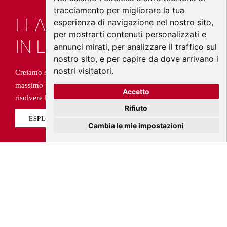
tracciamento per migliorare la tua
LEADING THE CHANGE
esperienza di navigazione nel nostro sito,
per mostrarti contenuti personalizzati e
IN LIFE SCIENCES
annunci mirati, per analizzare il traffico sul
nostro sito, e per capire da dove arrivano i
nostri visitatori.
Creiamo soluzioni per il sistema salute, vogliamo generare il
massimo valore possibile per la sua evoluzione e aspiriamo a
Accetto
risolvere le inefficienze e a migliorare la cura.
Rifiuto
ESPLORA
Cambia le mie impostazioni
Video spotlight