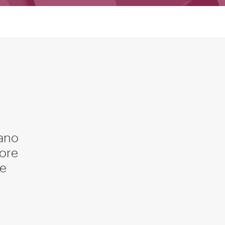
rano
lore
 e