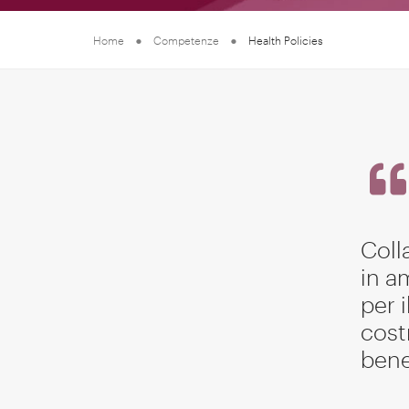
Home
Competenze
Health Policies
Coll
in a
per 
cost
benef