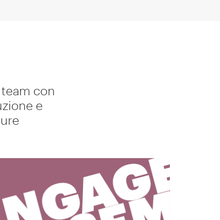
n team con
uzione e
cure