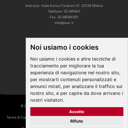
Indirizzo: Viale Enrico Forlanini 21, 20134 Milano
Telefono: 02-881841
Fax: 02-88184301
info@lswr.it
CONNECT
Noi usiamo i cookies
Linkedin
Facebook
Noi usiamo i cookies e altre tecniche di
Instagram
tracciamento per migliorare la tua
Youtube
esperienza di navigazione nel nostro sito,
per mostrarti contenuti personalizzati e
annunci mirati, per analizzare il traffico sul
nostro sito, e per capire da dove arrivano i
nostri visitatori.
© COPYRIGHT 2026 All Rights Reserved - Edra Media
Accetto
P. IVA/C.F. 14392280963
Terms & Conditions
|
Privacy
|
Contacts
|
Regolamento ECM
|
Parità di
Rifiuto
genere