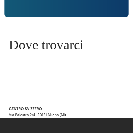
notizie di ogni area odontoiatrica, scelto ogni giorno dai
professionisti del dentale per il proprio aggiornamento.
Dove trovarci
CENTRO SVIZZERO
Via Palestro 2/4, 20121 Milano (MI)