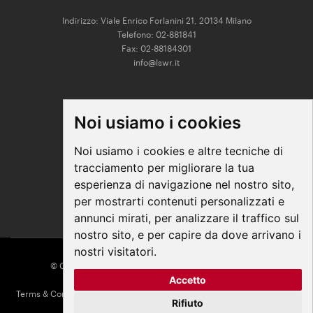
Indirizzo: Viale Enrico Forlanini 21, 20134 Milano
Telefono: 02-881841
Fax: 02-88184301
info@lswr.it
CONNECT
Noi usiamo i cookies
Linkedin
Facebook
Noi usiamo i cookies e altre tecniche di
Instagram
tracciamento per migliorare la tua
Youtube
esperienza di navigazione nel nostro sito,
per mostrarti contenuti personalizzati e
annunci mirati, per analizzare il traffico sul
nostro sito, e per capire da dove arrivano i
nostri visitatori.
© COPYRIGHT 2026 All Rights Reserved - Edra Media
Accetto
P. IVA/C.F. 14392280963
Terms & Conditions
|
Privacy
|
Contacts
|
Regolamento ECM
|
Parità di
Rifiuto
genere