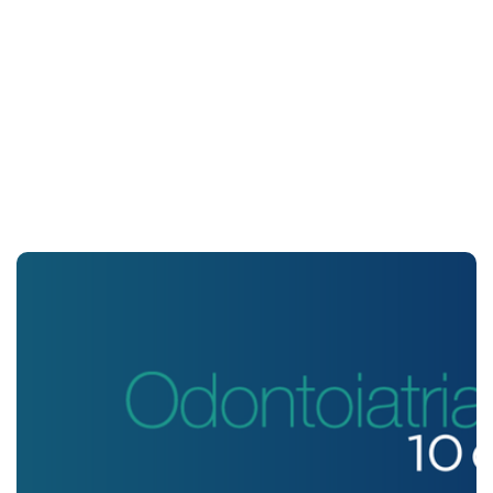
Cadmos
Dal 1933, Dental Cadmos accompagna l’odontoiatra nella sua
crescita e nella sua formazione.
La rivista è la prima in Italia indicizzata nelle principali banche dati
internazionali – Scopus, Embase e Web of Science – nonché la
prima rivista specializzata di settore.
10 anni
Odontoiatria33
Odontoiatria33 compie i suoi primi 10 anni, consapevole
dell’impatto positivo che ha portato nell’evoluzione odontoiatrica,
di cui si è fin da subito fatto portavoce.
In questi anni infatti, il portale è diventato un riferimento per le