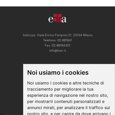
Indirizzo: Viale Enrico Forlanini 21, 20134 Milano
Telefono: 02-881841
Fax: 02-88184301
info@lswr.it
CONNECT
Noi usiamo i cookies
Linkedin
Facebook
Noi usiamo i cookies e altre tecniche di
Instagram
tracciamento per migliorare la tua
Youtube
esperienza di navigazione nel nostro sito,
per mostrarti contenuti personalizzati e
annunci mirati, per analizzare il traffico sul
nostro sito, e per capire da dove arrivano i