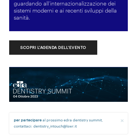
guardando all’internazionalizzazione dei
sistemi moderni e ai recenti sviluppi della
sanità.
SCOPRI L'AGENDA DELL'EVENTO
J
×
per partecipare
al prossimo edra dentistry summit,
contattaci: dentistry_intouch@lswr.it