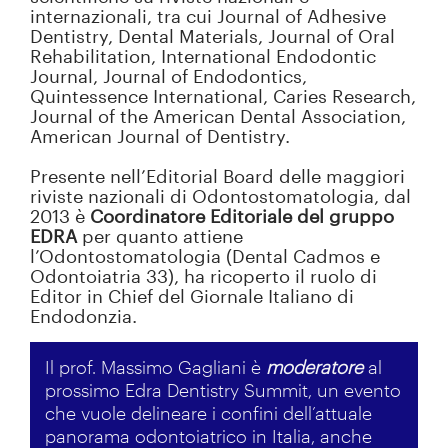
internazionali, tra cui Journal of Adhesive
Dentistry, Dental Materials, Journal of Oral
Rehabilitation, International Endodontic
Journal, Journal of Endodontics,
Quintessence International, Caries Research,
Journal of the American Dental Association,
American Journal of Dentistry.
Presente nell’Editorial Board delle maggiori
riviste nazionali di Odontostomatologia, dal
2013 è
Coordinatore Editoriale del gruppo
EDRA
per quanto attiene
l’Odontostomatologia (Dental Cadmos e
Odontoiatria 33), ha ricoperto il ruolo di
Editor in Chief del Giornale Italiano di
Endodonzia.
Il prof. Massimo Gagliani è
moderatore
al
prossimo Edra Dentistry Summit, un evento
che vuole delineare i confini dell’attuale
panorama odontoiatrico in Italia, anche