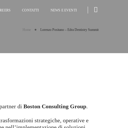
REERS
CONTATTI
NEWS E EVENTI
Home
Lorenzo Positano – Edra Dentistry Summit
 partner di
Boston Consulting Group
.
trasformazioni strategiche, operative e
che nell’implementazione di soluzioni,