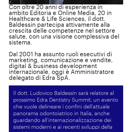
Con oltre 20 anni di esperienza in
ambito Editoria e Online Media, 20 in
Healthcare & Life Sciences, il dott.
Baldessin partecipa attivamente alla
crescita delle competenze nel settore
salute, con una visione complessiva del
sistema.
Dal 2001 ha assunto ruoli esecutivi di
marketing, comunicazione e vendite,
digital & business development
internazionale, oggi è Amministratore
delegato di Edra SpA.
Il dott. Ludovico Baldessin sarà relatore al
prossimo Edra Dentistry Summit, un evento
che vuole delineare i confini dell’attuale
panorama odontoiatrico in Italia, anche
guardando all’internazionalizzazione dei
sistemi moderni e ai recenti sviluppi della