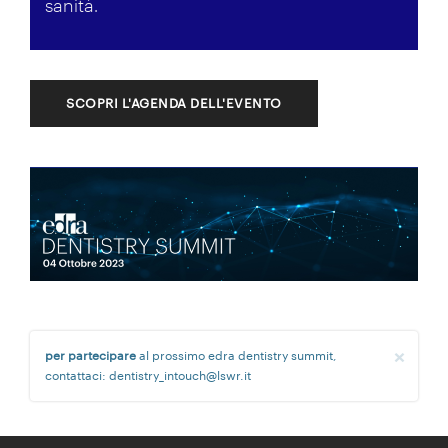
sanità.
SCOPRI L'AGENDA DELL'EVENTO
J
×
per partecipare
al prossimo edra dentistry summit,
contattaci: dentistry_intouch@lswr.it