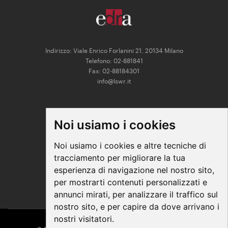
Indirizzo: Viale Enrico Forlanini 21, 20134 Milano
Telefono: 02-881841
Fax: 02-88184301
info@lswr.it
CONNECT
Noi usiamo i cookies
Linkedin
Facebook
Noi usiamo i cookies e altre tecniche di
Instagram
tracciamento per migliorare la tua
Youtube
esperienza di navigazione nel nostro sito,
per mostrarti contenuti personalizzati e
annunci mirati, per analizzare il traffico sul
nostro sito, e per capire da dove arrivano i
nostri visitatori.