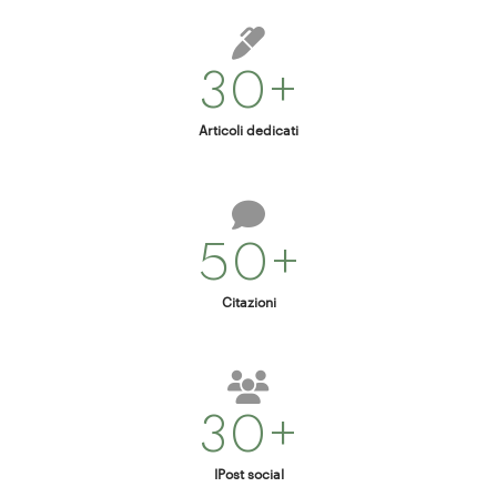
30+
Articoli dedicati
50+
Citazioni
30+
IPost social