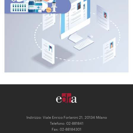
PROFILAZIONE E EPERMISSION
Indirizzo: Viale Enrico Forlanini 21, 20134 Milano
Telefono: 02-881841
Fax: 02-88184301