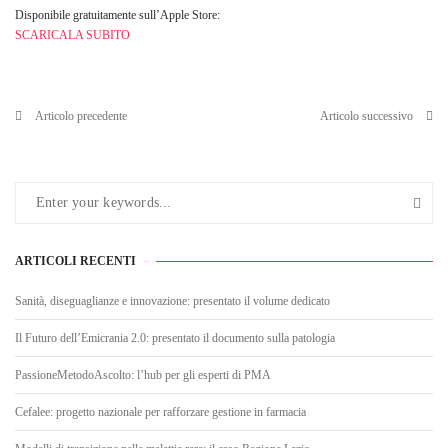
Disponibile gratuitamente sull’Apple Store:
SCARICALA SUBITO
Articolo precedente
Articolo successivo
ARTICOLI RECENTI
Sanità, diseguaglianze e innovazione: presentato il volume dedicato
Il Futuro dell’Emicrania 2.0: presentato il documento sulla patologia
PassioneMetodoAscolto: l’hub per gli esperti di PMA
Cefalee: progetto nazionale per rafforzare gestione in farmacia