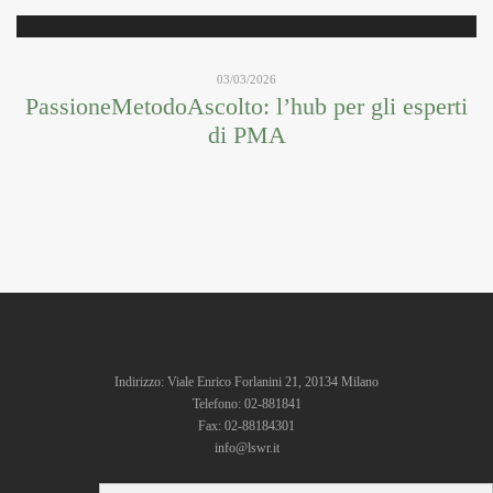
03/03/2026
PassioneMetodoAscolto: l’hub per gli esperti
di PMA
Indirizzo: Viale Enrico Forlanini 21, 20134 Milano
Telefono: 02-881841
Fax: 02-88184301
info@lswr.it