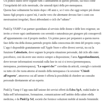
Un pratico diario dove segnare tutti i cambiamenti di questo periodo, sia fisici come
l’irregolarità del ciclo mestruale, che umorali tipici della pre-menopausa.
Questa fase solitamente ha inizio dopo i 40 anni e, se è vero che oggi sempre più donne
hanno figli proprio a quest’età, è anche vero che altrettante devono fare i conti con
mestruazioni irregolari, flussi abbondanti o cicli che”saltano”.
PinkUp VAMP è un partner quotidiano al servizio delle donne e delle loro esigenze, un
invito a vivere ogni cambiamento con serenità e naturalezza per giungere più consapevoli
all’appuntamento con il proprio medico. Un primo passo per prepararsi a questa nuova
fase della vita della donna partendo proprio dalla conoscenza dei ritmi del proprio corpo.
L’app è disponibile gratuitamente sull’Apple Store e offre diversi servizi, tra cui la
funzione
Calendario
, dove segnare la propria situazione personale, dal ciclo allo stato
psicofisico, così da avere uno storico sempre a disposizione, l’area
Approfondimenti,
dove trovare informazioni essenziali sulla fase in cui ci si trova (premenopausa,
menopausa, postmenopausa), “
Lo sapevi che
?” corredata da articoli, consigli e curiosità
su tutto ciò che ruota attorno al mondo della menopausa e la sessione “
Chiedi
all’esperto
“, attraverso cui all’utente è offerta la possibilità di chiedere un consulto
personale direttamente ad un esperto.
PinkUp Vamp è l’app nata dall’unione dei servizi offerti da
Edra SpA
, realtà leader in
Italia nell’informazione, formazione, comunicazione nell’ambito della salute edella
medicina, e da
PinkUp Srl
, società che fornisce soluzioni mobile al mondo femminile.