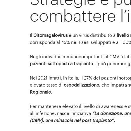
combattere l’
Il
Citomagalovirus
è un virus distribuito a
livell
corrisponda al 45% nei Paesi sviluppati e al 100% 
Negli individui immunocompetenti, il CMV è lat
pazienti sottoposti a trapianto
– può generare
g
Nel 2021 infatti, in Italia, il 27% dei pazienti s
elevato tasso di
ospedalizzazione
, che impatta s
Regionale.
Per mantenere elevato il livello di awareness e sv
all’infezione, nasce l’iniziativa
“La donazione, una
(CMV), una minaccia nel post trapianto”.