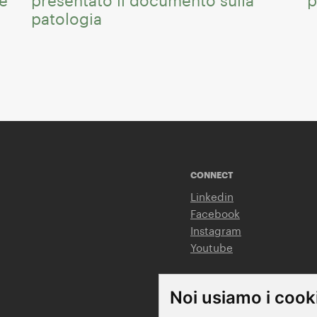
me
presentato il documento sulla
p
patologia
CONNECT
Linkedin
Facebook
Instagram
Youtube
Noi usiamo i cook