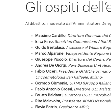
Gli ospiti dell
Al dibattito, moderato dall’Amministratore Del
Massimo Cardillo
,
Direttore Generale del C
Elisa Pirro,
Senatrice Commissione Affari S
Guido Bertolaso
,
Assessore al Welfare Reg
Marco Alparone
,
Vicepresidente Regione 
Giuseppe Piccolo
,
Direttore del Centro Re
Andrea De Giorgi
,
Rare Business Unit Head 
Fabio Ciceri,
Presidente GITMO e primario 
Oncoematologia San Raffaele, Milano;
Corrado Girmenia
,
GITMO (Gruppo Italiano
Paolo Antonio Grossi
,
Direttore S.C. Malatt
Fausto Baldanti,
Direttore U.O.C. microbiol
Rita Malavolta,
Presidente ADMO Nazionale
Flavia Petrin
,
Presidente AIDO;