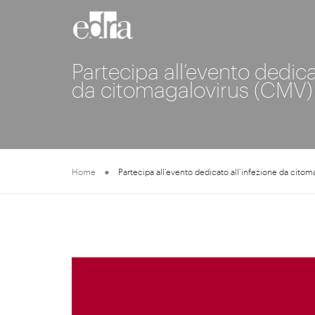
Partecipa all’evento dedica
da citomagalovirus (CMV)
Home
Partecipa all’evento dedicato all’infezione da cito