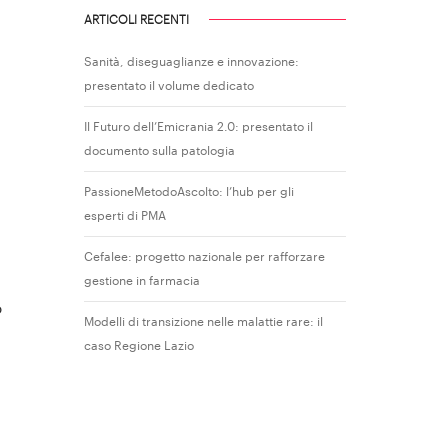
ARTICOLI RECENTI
Sanità, diseguaglianze e innovazione:
presentato il volume dedicato
Il Futuro dell’Emicrania 2.0: presentato il
documento sulla patologia
PassioneMetodoAscolto: l’hub per gli
esperti di PMA
Cefalee: progetto nazionale per rafforzare
gestione in farmacia
o
Modelli di transizione nelle malattie rare: il
caso Regione Lazio
e