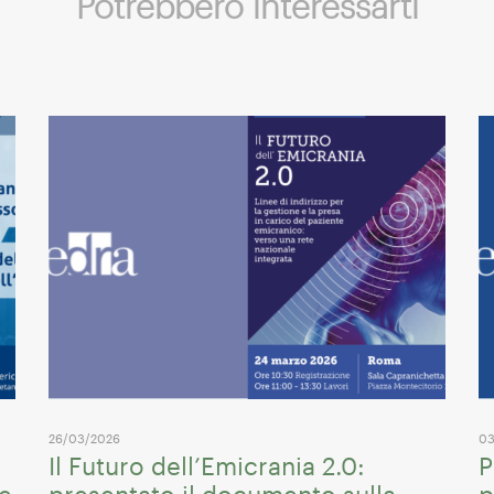
Potrebbero interessarti
26/03/2026
03
Il Futuro dell’Emicrania 2.0:
P