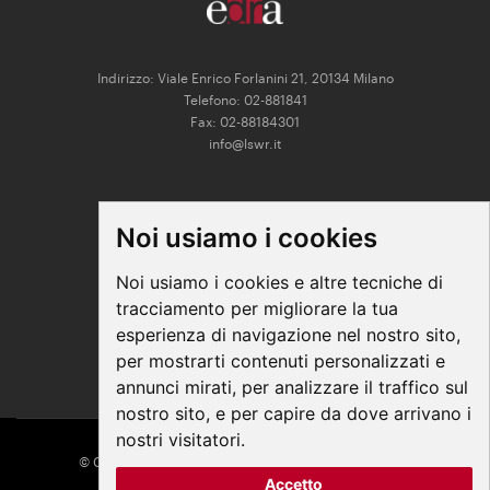
Indirizzo: Viale Enrico Forlanini 21, 20134 Milano
Telefono: 02-881841
Fax: 02-88184301
info@lswr.it
CONNECT
Noi usiamo i cookies
Linkedin
Facebook
Noi usiamo i cookies e altre tecniche di
Instagram
tracciamento per migliorare la tua
Youtube
esperienza di navigazione nel nostro sito,
per mostrarti contenuti personalizzati e
annunci mirati, per analizzare il traffico sul
nostro sito, e per capire da dove arrivano i
nostri visitatori.
© COPYRIGHT 2026 All Rights Reserved - Edra Media
Accetto
P. IVA/C.F. 14392280963