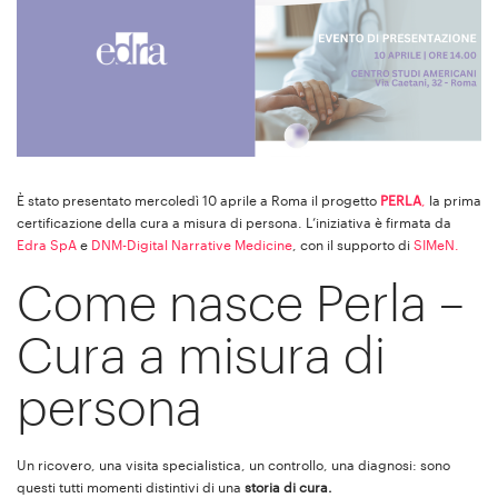
È stato presentato mercoledì 10 aprile a Roma il progetto
PERLA
,
la prima
certificazione della cura a misura di persona. L’iniziativa è firmata da
Edra SpA
e
DNM-Digital Narrative Medicine
, con il supporto di
SIMeN.
Come nasce Perla –
Cura a misura di
persona
Un ricovero, una visita specialistica, un controllo, una diagnosi: sono
questi tutti momenti distintivi di una
storia di cura.