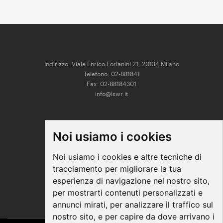
Indirizzo: Viale Enrico Forlanini 21, 20134 Milano
Telefono: 02-881841
Fax: 02-88184301
info@lswr.it
CONNECT
Noi usiamo i cookies
Linkedin
Facebook
Noi usiamo i cookies e altre tecniche di
Instagram
tracciamento per migliorare la tua
Youtube
esperienza di navigazione nel nostro sito,
per mostrarti contenuti personalizzati e
annunci mirati, per analizzare il traffico sul
nostro sito, e per capire da dove arrivano i