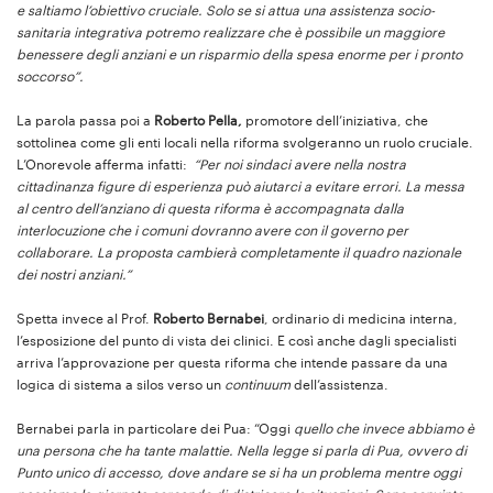
e saltiamo l’obiettivo cruciale. Solo se si attua una assistenza socio-
sanitaria integrativa potremo realizzare che è possibile un maggiore
benessere degli anziani e un risparmio della spesa enorme per i pronto
soccorso”.
La parola passa poi a
Roberto Pella,
promotore dell’iniziativa, che
sottolinea come gli enti locali nella riforma svolgeranno un ruolo cruciale.
L’Onorevole afferma infatti:
“Per noi sindaci avere nella nostra
cittadinanza figure di esperienza può aiutarci a evitare errori. La messa
al centro dell’anziano di questa riforma è accompagnata dalla
interlocuzione che i comuni dovranno avere con il governo per
collaborare. La proposta cambierà completamente il quadro nazionale
dei nostri anziani.”
Spetta invece al Prof.
Roberto Bernabei
, ordinario di medicina interna,
l’esposizione del punto di vista dei clinici. E così anche dagli specialisti
arriva l’approvazione per questa riforma che intende passare da una
logica di sistema a silos verso un
continuum
dell’assistenza.
Bernabei parla in particolare dei Pua: “Oggi
quello che invece abbiamo è
una persona che ha tante malattie. Nella legge si parla di Pua, ovvero di
Punto unico di accesso, dove andare se si ha un problema mentre oggi