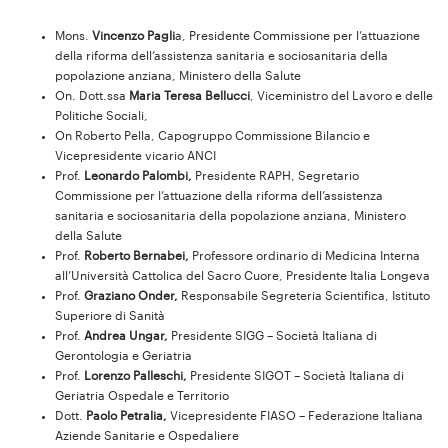
Mons.
Vincenzo Pagli
a, Presidente Commissione per l’attuazione
della riforma dell’assistenza sanitaria e sociosanitaria della
popolazione anziana, Ministero della Salute
On. Dott.ssa
Maria Teresa Bellucci
, Viceministro del Lavoro e delle
Politiche Sociali,
On Roberto Pella, Capogruppo Commissione Bilancio e
Vicepresidente vicario ANCI
Prof.
Leonardo Palombi,
Presidente RAPH, Segretario
Commissione per l’attuazione della riforma dell’assistenza
sanitaria e sociosanitaria della popolazione anziana, Ministero
della Salute
Prof.
Roberto Bernabei,
Professore ordinario di Medicina Interna
all’Università Cattolica del Sacro Cuore, Presidente Italia Longeva
Prof.
Graziano Onder,
Responsabile Segreteria Scientifica, Istituto
Superiore di Sanità
Prof.
Andrea Ungar,
Presidente SIGG – Società Italiana di
Gerontologia e Geriatria
Prof.
Lorenzo Palleschi,
Presidente SIGOT – Società Italiana di
Geriatria Ospedale e Territorio
Dott.
Paolo Petralia,
Vicepresidente FIASO – Federazione Italiana
Aziende Sanitarie e Ospedaliere