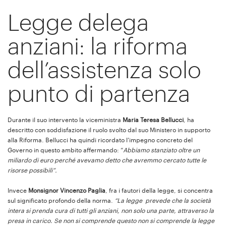
Legge delega
anziani: la riforma
dell’assistenza solo
punto di partenza
Durante il suo intervento la viceministra
Maria Teresa Bellucci
, ha
descritto con soddisfazione il ruolo svolto dal suo Ministero in supporto
alla Riforma. Bellucci ha quindi ricordato l’impegno concreto del
Governo in questo ambito affermando: “
Abbiamo stanziato oltre un
miliardo di euro perché avevamo detto che avremmo cercato tutte le
risorse possibili”.
Invece
Monsignor Vincenzo Paglia
, fra i fautori della legge, si concentra
sul significato profondo della norma.
“La legge prevede che la società
intera si prenda cura di tutti gli anziani, non solo una parte, attraverso la
presa in carico. Se non si comprende questo non si comprende la legge