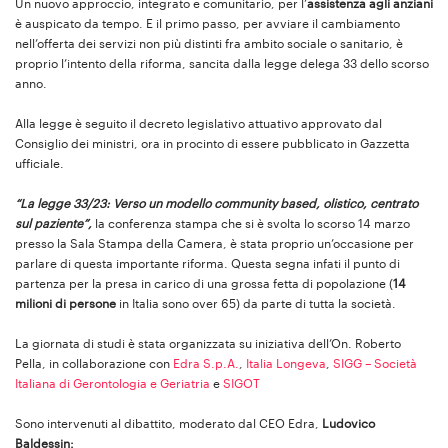
Un nuovo approccio, integrato e comunitario, per l’
assistenza agli anziani
è auspicato da tempo. E il primo passo, per avviare il cambiamento
nell’offerta dei servizi non più distinti fra ambito sociale o sanitario, è
proprio l’intento della riforma, sancita dalla legge delega 33 dello scorso
anno.
Alla legge è seguito il decreto legislativo attuativo approvato dal
Consiglio dei ministri, ora in procinto di essere pubblicato in Gazzetta
ufficiale.
“La legge 33/23: Verso un modello community based, olistico, centrato
sul paziente”,
la conferenza stampa che si è svolta lo scorso 14 marzo
presso la Sala Stampa della Camera, è stata proprio un’occasione per
parlare di questa importante riforma. Questa segna infati il punto di
partenza per la presa in carico di una grossa fetta di popolazione (
14
milioni di persone
in Italia sono over 65) da parte di tutta la società.
La giornata di studi è stata organizzata su iniziativa dell’On. Roberto
Pella, in collaborazione con
Edra S.p.A.
,
Italia Longeva
,
SIGG – Società
Italiana di Gerontologia e Geriatria
e
SIGOT
Sono intervenuti al dibattito, moderato dal CEO Edra,
Ludovico
Baldessin: