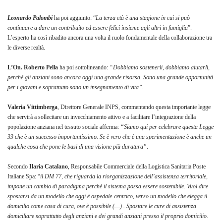
Leonardo Palombi
ha poi aggiunto: “
La terza età è una stagione in cui si può
continuare a dare un contribuito ed essere felici insieme agli altri in famiglia
”.
L’esperto ha così ribadito ancora una volta il ruolo fondamentale della collaborazione tra
le diverse realtà.
L’On. Roberto Pella
ha poi sottolineando:
“Dobbiamo sostenerli, dobbiamo aiutarli,
perché gli anziani sono ancora oggi una grande risorsa. Sono una grande opportunità
per i giovani e soprattutto sono un insegnamento di vita”.
Valeria Vittimberga
, Direttore Generale INPS, commentando questa importante legge
che servirà a sollecitare un invecchiamento attivo e a facilitare l’integrazione della
popolazione anziana nel tessuto sociale afferma:
“Siamo qui per celebrare questa Legge
33 che è un successo importantissimo. Se è vero che è una sperimentazione è anche un
qualche cosa che pone le basi di una visione più duratura”
.
Secondo
Ilaria Catalano
, Responsabile Commerciale della Logistica Sanitaria Poste
Italiane Spa: “
il DM 77, che riguarda la riorganizzazione dell’assistenza territoriale,
impone un cambio di paradigma perché il sistema possa essere sostenibile
.
Vuol dire
spostarsi da un modello che oggi è ospedale-centrico, verso un modello che elegga il
domicilio come casa di cura, ove è possibile (…) . Spostare le cure di assistenza
domiciliare soprattutto degli anziani e dei grandi anziani presso il proprio domicilio.