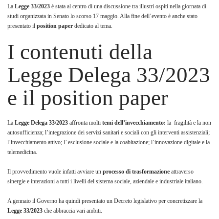
La
Legge 33/2023
è stata al centro di una discussione tra illustri ospiti nella giornata di
studi organizzata in Senato lo scorso 17 maggio. Alla fine dell’evento è anche stato
presentato il
position paper
dedicato al tema.
I contenuti della
Legge Delega 33/2023
e il position paper
La
Legge Delega 33/2023
affronta molti
temi dell’invecchiamento:
la fragilità e la non
autosufficienza; l’integrazione dei servizi sanitari e sociali con gli interventi assistenziali;
l’invecchiamento attivo; l’ esclusione sociale e la coabitazione; l’innovazione digitale e la
telemedicina.
Il provvedimento vuole infatti avviare un
processo di trasformazione
attraverso
sinergie e interazioni a tutti i livelli del sistema sociale, aziendale e industriale italiano.
A gennaio il Governo ha quindi presentato un Decreto legislativo per concretizzare la
Legge 33/2023
che abbraccia vari ambiti.