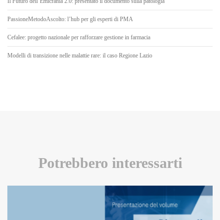
Il Futuro dell’Emicrania 2.0: presentato il documento sulla patologia
PassioneMetodoAscolto: l’hub per gli esperti di PMA
Cefalee: progetto nazionale per rafforzare gestione in farmacia
Modelli di transizione nelle malattie rare: il caso Regione Lazio
Potrebbero interessarti