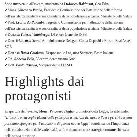
Sono intervenuti all’evento, moderato da
Ludovico Baldessin
,
Ceo Edra:
✔Mons.
Vincenzo Paglia
, Presidente Commissione per l’attuazione della riforma
dell’assistenza sanitaria e sociosanitaria della popolazione anziana, Ministero della Salute
✔Prof.
Leonardo Palombi
,
Segretario Commissione per l’attuazione della riforma
dell’assistenza sanitaria e sociosanitaria della popolazione anziana, Ministero della Salute
✔Dott.ssa
Valeria Vittimberga
,
Direttore Generale INPS
✔Dott.
Giancarlo Scotti
, Amministratore Delegato Cassa Depositi e Prestiti Real Asset
SGR
✔Dott.ssa
Ilaria Catalano
,
Responsabile Logistica Sanitaria, Poste Italiane
✔On.
Roberto Pella
, Vicepresidente vicario Anci
✔Dott.
Paolo Petralia
, Vicepresidente FIASO
Highlights dai
protagonisti
In apertura dell’evento,
Mons. Vincenzo Paglia
, promotore della Legge, ha affermato:
“
L’incontro raccoglie alcune delle principali istituzioni del nostro Paese perché assieme
possiamo spingere per l’attuazione di questa nuova legge
” sottolineando l’importanza
della collaborazione delle varie realtà, al fine di attuare una
strategia comune
che vada
nella stessa direzione.