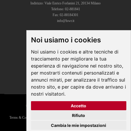
Indirizzo: Viale Enrico Forlanini 21, 20134 Milano
Telefono: 02-881841
Fax: 02-88184301
info@lswr.it
Noi usiamo i cookies
CONNECT
Linkedin
Noi usiamo i cookies e altre tecniche di
Facebook
tracciamento per migliorare la tua
Instagram
esperienza di navigazione nel nostro sito,
Youtube
per mostrarti contenuti personalizzati e
annunci mirati, per analizzare il traffico sul
nostro sito, e per capire da dove arrivano i
nostri visitatori.
Accetto
© COPYRIGHT 2026 All Rights Reserved - Edra Media
P. IVA/C.F. 14392280963
Rifiuto
Terms & Conditions
|
Privacy
|
Contacts
|
Regolamento ECM
|
Parità di genere
Responsabile della Protezione dei Dati:
dpo@lswr.it
Cambia le mie impostazioni