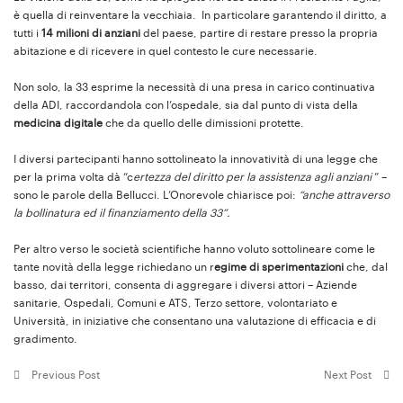
è quella di reinventare la vecchiaia. In particolare garantendo il diritto, a
tutti i
14 milioni di anziani
del paese, partire di restare presso la propria
abitazione e di ricevere in quel contesto le cure necessarie.
Non solo, la 33 esprime la necessità di una presa in carico continuativa
della ADI, raccordandola con l’ospedale, sia dal punto di vista della
medicina digitale
che da quello delle dimissioni protette.
I diversi partecipanti hanno sottolineato la innovatività di una legge che
per la prima volta dà “c
ertezza del diritto per la assistenza agli anziani
” –
sono le parole della Bellucci. L’Onorevole chiarisce poi:
“anche attraverso
la bollinatura ed il finanziamento della 33”.
Per altro verso le società scientifiche hanno voluto sottolineare come le
tante novità della legge richiedano un r
egime di sperimentazioni
che, dal
basso, dai territori, consenta di aggregare i diversi attori – Aziende
sanitarie, Ospedali, Comuni e ATS, Terzo settore, volontariato e
Università, in iniziative che consentano una valutazione di efficacia e di
gradimento.
Previous Post
Next Post