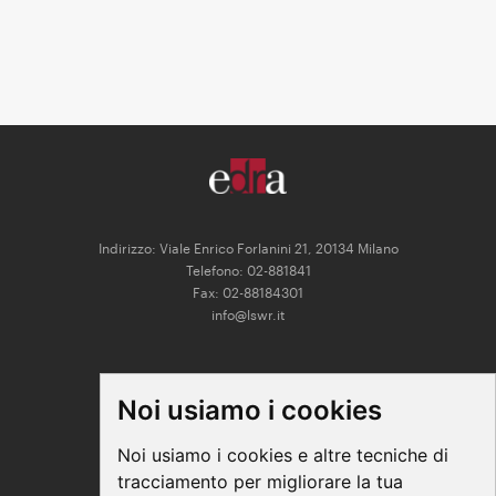
Indirizzo: Viale Enrico Forlanini 21, 20134 Milano
Telefono: 02-881841
Fax: 02-88184301
info@lswr.it
CONNECT
Noi usiamo i cookies
Linkedin
Facebook
Noi usiamo i cookies e altre tecniche di
Instagram
tracciamento per migliorare la tua
Youtube