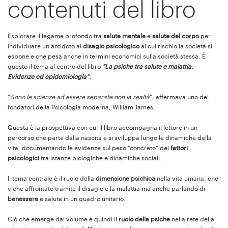
contenuti del libro
Esplorare il legame profondo tra
salute mentale
e
salute del corpo
per
individuare un antidoto al
disagio psicologico
al cui rischio la società si
espone e che pesa anche in termini economici sulla società stessa. È
questo il tema al centro del libro
“La psiche tra salute e malattia.
Evidenze ed epidemiologia”.
“
Sono le scienze ad essere separate non la realtà
”, affermava uno dei
fondatori della Psicologia moderna, William James.
Questa è la prospettiva con cui il libro accompagna il lettore in un
percorso che parte dalla nascita e si sviluppa lungo le dinamiche della
vita, documentando le evidenze sul peso “concreto” dei
fattori
psicologici
tra istanze biologiche e dinamiche sociali.
Il tema centrale è il ruolo della
dimensione psichica
nella vita umana, che
viene affrontato tramite il disagio e la malattia ma anche parlando di
benessere
e salute in un quadro unitario.
Ciò che emerge dal volume è quindi il
ruolo della psiche
nella rete della