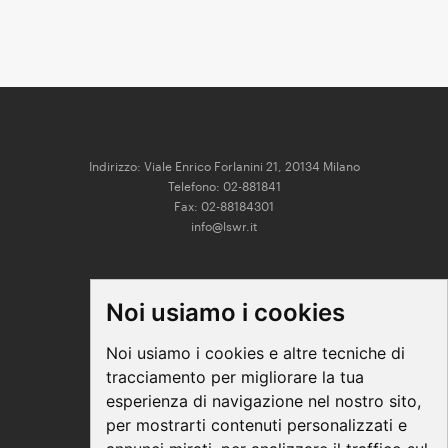
Indirizzo: Viale Enrico Forlanini 21, 20134 Milano
Telefono: 02-881841
Fax: 02-88184301
info@lswr.it
CONNECT
Noi usiamo i cookies
Linkedin
Facebook
Noi usiamo i cookies e altre tecniche di
Instagram
tracciamento per migliorare la tua
Youtube
esperienza di navigazione nel nostro sito,
per mostrarti contenuti personalizzati e