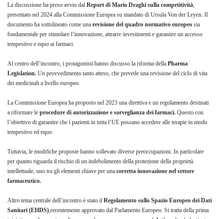
La discussione ha preso avvio dal
Report di Mario Draghi sulla competitività
,
presentato nel 2024 alla Commissione Europea su mandato di Ursula Von der Leyen. Il
documento ha sottolineato come una
revisione del quadro normativo europeo
sia
fondamentale per stimolare l’innovazione, attrarre investimenti e garantire un accesso
tempestivo e equo ai farmaci.
Al centro dell’incontro, i protagonisti hanno discusso la riforma della
Pharma
Legislation.
Un provvedimento tanto atteso, che prevede una revisione del ciclo di vita
dei medicinali a livello europeo.
La Commissione Europea ha proposto nel 2023 una direttiva e un regolamento destinati
a riformare le
procedure di autorizzazione e sorveglianza dei farmaci.
Questo con
l’obiettivo di garantire che i pazienti in tutta l’UE possano accedere alle terapie in modo
tempestivo ed equo.
Tuttavia, le modifiche proposte hanno sollevato diverse preoccupazioni. In particolare
per quanto riguarda il rischio di un indebolimento della protezione della proprietà
intellettuale, uno tra gli elementi chiave per una
corretta innovazione nel settore
farmaceutico.
Altro tema centrale dell’incontro è stato il
Regolamento sullo Spazio Europeo dei Dati
Sanitari (EHDS)
,recentemente approvato dal Parlamento Europeo. Si tratta della prima