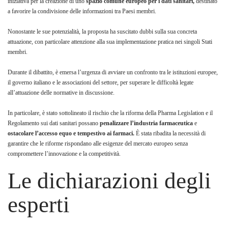
iniziativa per la creazione di uno
spazio comune europeo per i dati sanitari,
destinato
a favorire la condivisione delle informazioni tra Paesi membri.
Nonostante le sue potenzialità, la proposta ha suscitato dubbi sulla sua concreta
attuazione, con particolare attenzione alla sua implementazione pratica nei singoli Stati
membri.
Durante il dibattito, è emersa l’urgenza di avviare un confronto tra le istituzioni europee,
il governo italiano e le associazioni del settore, per superare le difficoltà legate
all’attuazione delle normative in discussione.
In particolare, è stato sottolineato il rischio che la riforma della Pharma Legislation e il
Regolamento sui dati sanitari possano
penalizzare l’industria farmaceutica
e
ostacolare l’accesso equo e tempestivo ai farmaci.
È stata ribadita la necessità di
garantire che le riforme rispondano alle esigenze del mercato europeo senza
compromettere l’innovazione e la competitività.
Le dichiarazioni degli
esperti