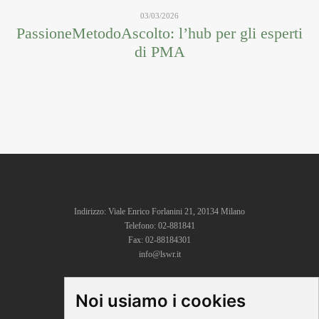
03/03/2026
PassioneMetodoAscolto: l’hub per gli esperti
di PMA
Indirizzo: Viale Enrico Forlanini 21, 20134 Milano
Telefono: 02-881841
Fax: 02-88184301
info@lswr.it
Noi usiamo i cookies
CONNECT