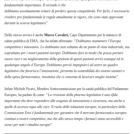
fondamentale importanza. Il secondo è che
dobbiamo assolutamente evitare di perdere questa competitività. Per farlo, è necessario
rivedere pro fondamentale le regole attualmente in vigore, che sono state approvate
durante la scorsa legislatura”.
Dello stesso avviso è anche
Marco Cavaleri,
Capo Dipartimento per le minacce di
salute pubblica di EMA, che ha infatti affermato:
“Dobbiamo mantenere l’Europa
competitiva e innovativa. Lo dobbiamo non soltanto da un punto di vista industriale, ma
soprattutto per i nostri pazienti europei. Dobbiamo fare in modo che possa portare
nuove cure e un miglioramento della gestione di questi pazienti arrivi ovunque ed in
qualunque angolo d’Europa. Dobbiamo perciò impegnarci ad avere un quadro
legislativo che favorisca l’innovazione, permetta la sostenibilità dei sistemi sanitari e
della spesa farmaceutica; insomma che ci consenta di lavorare meglio insieme”.
Infine Michele Picaro, Membro Sottocommissione per la sanità pubblica del Parlamento
Europeo, ha parlato di come:
“La revisione della pharma legislation è una sfida
importante che deve rispondere alle esigenze di innovazione e sicurezza, ma anche a
quelle di accesso equo alle cure. Il ruolo delle istituzioni europee, in particolare della
Commissione Envi
è fondamentale per garantire che il mercato farmaceutico europeo
continui a essere competitivo, ma che allo stesso tempo i farmaci siano accessibili e
sicuri per tutti i cittadini europei”.