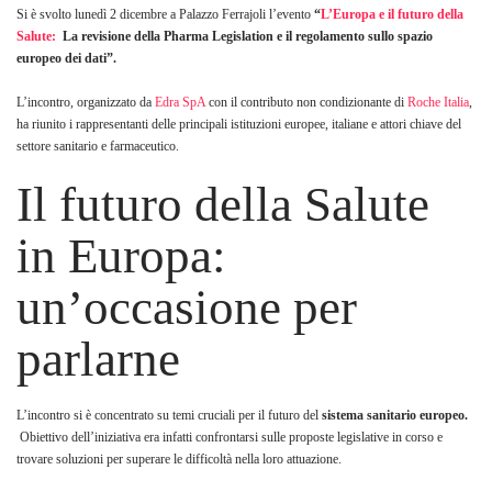
Si è svolto lunedì 2 dicembre a Palazzo Ferrajoli l’evento
“
L’Europa e il futuro della
Salute:
La revisione
della Pharma Legislation e il regolamento sullo spazio
europeo dei dati”.
L’incontro, organizzato da
Edra SpA
con il contributo non condizionante di
Roche Italia
,
ha riunito i rappresentanti delle principali istituzioni europee, italiane e attori chiave del
settore sanitario e farmaceutico.
Il futuro della Salute
in Europa:
un’occasione per
parlarne
L’incontro si è concentrato su temi cruciali per il futuro del
sistema sanitario europeo.
Obiettivo dell’iniziativa era infatti confrontarsi sulle proposte legislative in corso e
trovare soluzioni per superare le difficoltà nella loro attuazione.