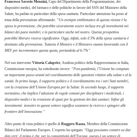
Francesco Saverio Mennini,
Capo del Dipartimento della Programmazione, dei
dispositivi medici, del farmaco e delle politiche in favore del SSN del Ministero della
Salute, ha parlato in particolare della spesa sanitaria. Particolare attenzione ha posto al
tema della prevenzione affermando:
“Un esempio emblematico di questa visione è la
spesa in prevenzione, che potrebbe sicuramente essere inclusa tra gli investimenti nei
bilanci dei paesi membri, e in particolare anche nel nostro. Questa prospettiva
potrebbe liberare risorse significative. Oggi, infatti, solo il 5% della spesa sanitaria è
destinato alla prevenzione. Tuttavia il Ministro e il Ministero stanno lavorando con il
MEF per incrementare questa quota, portandola al 6-7%”.
Nel suo intervento
Vittoria Calaprice
, Analista politico della Rappresentanza in Italia,
Commissione europea, ha sottolineato invece:
“Post-pandemia, l’Unione ha compiuto
un importante passo avanti nel coordinamento delle questioni relative alla salute e al la
sanità. In primo luogo, il supporto politico e il coordinamento tra i vari Stati membri,
con la creazione dell’Unione Europea per la Salute. In secondo luogo, il supporto
normativo, che implica l’adozione di regole comuni per disciplinare i medicinali, i
dispositivi medici e la creazione di spazi per la gestione dei dati sanitari. Infine gli
investimenti: investire in questo settore significa sostenere la ricerca e spingere alle
frontiere dell’innovazione.”
Altro punto di vista politico è quello di
Ruggero Razza
, Membro della Commissione
Bilanci del Parlamento Europeo. L’esperto ha spiegato: “
Oggi possiamo contare su due
dati certi: il primo è che, per la competitività dell’Europa, questo è un settore di