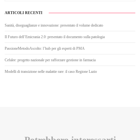
ARTICOLI RECENTI
Sanità, diseguaglianze e innovazione: presentato il volume dedicato
Il Futuro dell’Emicrania 2.0: presentato il documento sulla patologia
PassioneMetodoAscolto: l’hub per gli esperti di PMA
Cefalee: progetto nazionale per rafforzare gestione in farmacia
Modelli di transizione nelle malattie rare: il caso Regione Lazio
Potrebbero interessarti