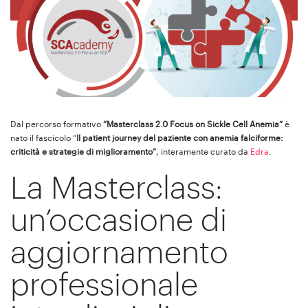
Dal percorso formativo
“Masterclass 2.0 Focus on Sickle Cell Anemia”
è
nato il fascicolo “
Il patient journey del paziente con anemia falciforme:
criticità e strategie di miglioramento”,
interamente curato da
Edra
.
La Masterclass:
un’occasione di
aggiornamento
professionale