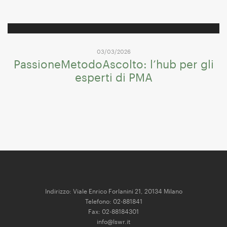
03/03/2026
PassioneMetodoAscolto: l’hub per gli
esperti di PMA
Indirizzo: Viale Enrico Forlanini 21, 20134 Milano
Telefono: 02-881841
Fax: 02-88184301
info@lswr.it