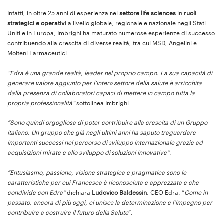
Infatti, in oltre 25 anni di esperienza nel
settore life sciences
in
ruoli
strategici e operativi
a livello globale, regionale e nazionale negli Stati
Uniti e in Europa, Imbrighi ha maturato numerose esperienze di successo
contribuendo alla crescita di diverse realtà, tra cui MSD, Angelini e
Molteni Farmaceutici.
“Edra è una grande realtà, leader nel proprio campo. La sua capacità di
generare valore aggiunto per l’intero settore della salute è arricchita
dalla presenza di collaboratori capaci di mettere in campo tutta la
propria professionalità”
sottolinea Imbrighi.
“Sono quindi orgogliosa di poter contribuire alla crescita di un Gruppo
italiano. Un gruppo che già negli ultimi anni ha saputo traguardare
importanti successi nel percorso di sviluppo internazionale grazie ad
acquisizioni mirate e allo sviluppo di soluzioni innovative”
.
“Entusiasmo, passione, visione strategica e pragmatica sono le
caratteristiche per cui Francesca è riconosciuta e apprezzata e che
condivide con Edra”
dichiara
Ludovico Baldessin
, CEO Edra. “
Come in
passato, ancora di più oggi, ci unisce la determinazione e l’impegno per
contribuire a costruire il futuro della Salute
”.