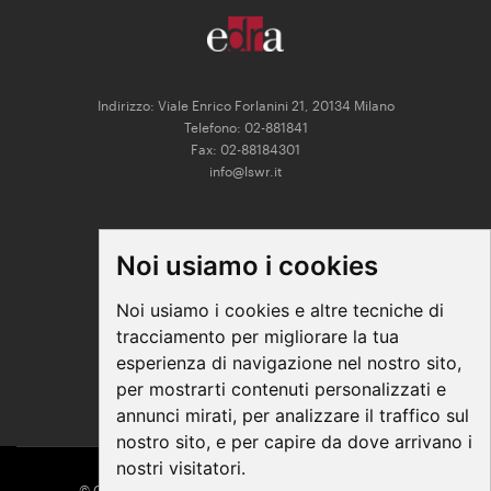
Indirizzo: Viale Enrico Forlanini 21, 20134 Milano
Telefono: 02-881841
Fax: 02-88184301
info@lswr.it
CONNECT
Noi usiamo i cookies
Linkedin
Facebook
Noi usiamo i cookies e altre tecniche di
Instagram
tracciamento per migliorare la tua
Youtube
esperienza di navigazione nel nostro sito,
per mostrarti contenuti personalizzati e
annunci mirati, per analizzare il traffico sul
nostro sito, e per capire da dove arrivano i
nostri visitatori.
© COPYRIGHT 2026 All Rights Reserved - Edra Media