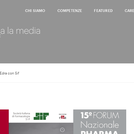
CHI SIAMO
COMPETENZE
FEATURED
CAR
a la media
f
Edra con Sif