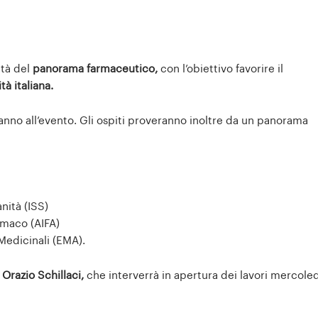
ità del
panorama farmaceutico,
con l’obiettivo favorire il
tà italiana.
anno all’evento. Gli ospiti proveranno inoltre da un panorama
nità (ISS)
rmaco (AIFA)
Medicinali (EMA).
e Orazio Schillaci,
che interverrà in apertura dei lavori mercoled