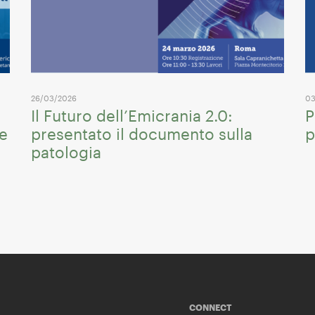
26/03/2026
03
Il Futuro dell’Emicrania 2.0:
P
me
presentato il documento sulla
p
patologia
CONNECT