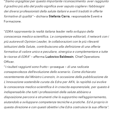
“
Siamo orgogliosi per questo importante riconoscimento: aver raggiunto
il gradino più alto del podio significa aver saputo cogliere i fabbisogni
dei diversi professionisti della salute italiani e averli tradotti in offerte
formative di qualità”
– dichiara
Stefania Carra
, responsabile Eventi e
Formazione.
“
EDRA rappresenta la realtà italiana leader nello sviluppo della
conoscenza medico-scientifica. Le competenze editoriali, il network con i
più autorevoli Opinion Leader, le collaborazioni con le più rilevanti
istituzioni della Salute, contribuiscono alla definizione di una offerta
formativa di valore unico e peculiare, sinergica e complementare a tutte
le risorse di EDRA
” – afferma
Ludovico Baldessin
, Chief Operations
Officer.
“
I risultati raggiunti sono frutto
– prosegue –
di una radicata
consapevolezza dell’evoluzione dello scenario
.
Come dichiarato
recentemente dal Ministro Lorenzin, in occasione della pubblicazione de
L’innovazione sostenibile curata da Edra per AIFA, la rapidità cui evolve
la conoscenza medico-scientifica è in crescita esponenziale, per questo è
indispensabile che tutti i professionisti della salute abbiano a
disposizione percorsi e strumenti che lo supportino nell’aggiornamento,
aiutandolo a sviluppare competenze tecniche e pratiche. Ed è proprio in
questa direzione e con questi obiettivi che Edra costruisce la sua offerta”.