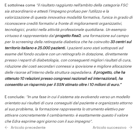
E sottolinea come
“il risultato raggiunto nell’ambito della categoria FSC
sia straordinario e attesti l’impegno profuso per l’utilizzo e la
valorizzazione di questa innovativa modalità formativa, l’unica in grado di
riconoscere crediti formativi a fronte di miglioramenti organizzativi,
tecnologici, pratici nella attività professionale quotidiana. Un esempio
virtuoso è rappresentato dal
progetto ReaD
, una formazione sul campo
per lo screening della retinopatia diabetica che ha coinvolto
33 centri sul
territorio italiano e 25.000 pazienti.
I pazienti sono stati sottoposti ad
esame del fondo oculare con un retinografo in dotazione, direttamente
presso i reparti di diabetologia, con conseguenti migliori risultati di cura,
riduzione dei costi secondari connessi a ipovisione e migliore allocazione
delle risorse all’interno della struttura ospedaliera.
Il progetto, che ha
ottenuto 10 relazioni presso congressi nazionali ed internazionali, ha
consentito un risparmio per il SSN stimato oltre i 10 milioni di euro.”
E conclude
: “In una fase in cui il sistema sta evolvendo verso un modello
orientato sui risultati di cura conseguiti dal paziente e organizzato attorno
al suo problema, la formazione rappresenta lo strumento elettivo per
attivare concretamente il cambiamento: è esattamente questo il valore
che Edra esprime ogni giorno con il suo impegno”.
Articolo precedente
Articolo successivo