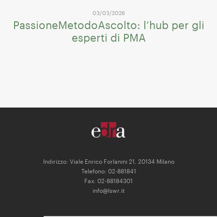
03/03/2026
PassioneMetodoAscolto: l’hub per gli
esperti di PMA
Indirizzo: Viale Enrico Forlanini 21, 20134 Milano
Telefono: 02-881841
Fax: 02-88184301
info@lswr.it