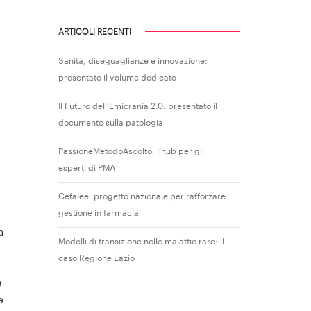
ARTICOLI RECENTI
Sanità, diseguaglianze e innovazione:
presentato il volume dedicato
Il Futuro dell’Emicrania 2.0: presentato il
documento sulla patologia
PassioneMetodoAscolto: l’hub per gli
esperti di PMA
Cefalee: progetto nazionale per rafforzare
gestione in farmacia
a
Modelli di transizione nelle malattie rare: il
caso Regione Lazio
e
e