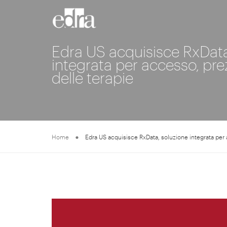
Edra US acquisisce RxData
integrata per accesso, pr
delle terapie
Home
Edra US acquisisce RxData, soluzione integrata per