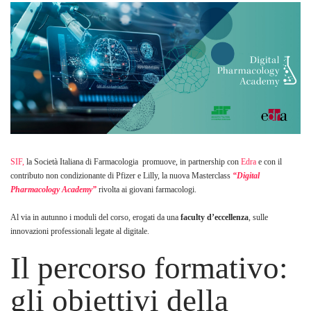
SIF,
la Società Italiana di Farmacologia promuove, in partnership con
Edra
e con il
contributo non condizionante di Pfizer e Lilly, la nuova Masterclass
“Digital
Pharmacology Academy”
rivolta ai giovani farmacologi.
Al via in autunno i moduli del corso, erogati da una
faculty d’eccellenza
, sulle
innovazioni professionali legate al digitale.
Il percorso formativo:
gli obiettivi della