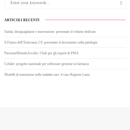
ARTICOLI RECENTI
Sanità, diseguaglianze e innovazione: presentato il volume dedicato
Il Futuro dell’Emicrania 2.0: presentato il documento sulla patologia
PassioneMetodoAscolto: l’hub per gli esperti di PMA
Cefalee: progetto nazionale per rafforzare gestione in farmacia
Modelli di transizione nelle malattie rare: il caso Regione Lazio