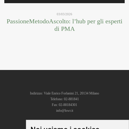
03/03/2026
PassioneMetodoAscolto: l’hub per gli esperti
di PMA
Indirizzo: Viale Enrico Forlanini 21, 20134 Milano
Telefono: 02-881841
Fax: 02-88184301
info@lswr.it