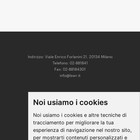
Indirizzo: Viale Enrico Forlanini 21, 20134 Milano
Telefono: 02-881841
Fax: 02-88184301
info@lswr.it
CONNECT
Noi usiamo i cookies
Linkedin
Facebook
Noi usiamo i cookies e altre tecniche di
Instagram
tracciamento per migliorare la tua
Youtube
esperienza di navigazione nel nostro sito,
per mostrarti contenuti personalizzati e