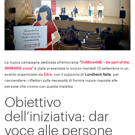
La nuova campagna dedicata all’emicrania
“
DoMore4ME – be part of the
MIGRAINE voice”
è stata presentata lo scorso martedì 13 settembre in un
evento organizzato da
Edra
, con il supporto di
Lundbeck Italia
, per
riaccendere i riflettori sulla necessità di fornire nuove risposte alle
persone che vivono con questa malattia.
Obiettivo
dell’iniziativa: dar
voce alle persone