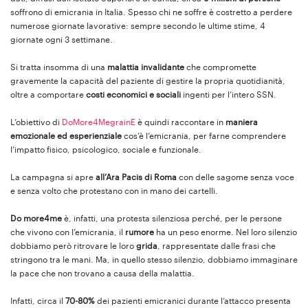
soffrono di emicrania in Italia. Spesso chi ne soffre è costretto a perdere
numerose giornate lavorative: sempre secondo le ultime stime, 4
giornate ogni 3 settimane.
Si tratta insomma di una
malattia invalidante
che compromette
gravemente la capacità del paziente di gestire la propria quotidianità,
oltre a comportare
costi economici e sociali
ingenti per l’intero SSN.
L’obiettivo di
DoMore4MegrainE
è quindi raccontare in
maniera
emozionale ed esperienziale
cos’è l’emicrania, per farne comprendere
l’impatto fisico, psicologico, sociale e funzionale.
La campagna si apre
all’Ara Pacis di Roma
con delle sagome senza voce
e senza volto che protestano con in mano dei cartelli.
Do more4me
è, infatti, una protesta silenziosa perché, per le persone
che vivono con l’emicrania, il
rumore
ha un peso enorme. Nel loro silenzio
dobbiamo però ritrovare le loro
grida
, rappresentate dalle frasi che
stringono tra le mani. Ma, in quello stesso silenzio, dobbiamo immaginare
la pace che non trovano a causa della malattia.
Infatti, circa il
70-80%
dei pazienti emicranici durante l’attacco presenta