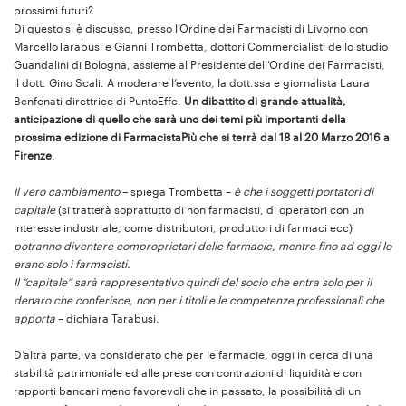
prossimi futuri?
Di questo si è discusso, presso l’Ordine dei Farmacisti di Livorno con
MarcelloTarabusi e Gianni Trombetta, dottori Commercialisti dello studio
Guandalini di Bologna, assieme al Presidente dell’Ordine dei Farmacisti,
il dott. Gino Scali. A moderare l’evento, la dott.ssa e giornalista Laura
Benfenati direttrice di PuntoEffe.
Un dibattito di grande attualità,
anticipazione di quello che sarà uno dei temi più importanti della
prossima edizione di FarmacistaPiù che si terrà dal 18 al 20 Marzo 2016 a
Firenze
.
Il vero cambiamento
– spiega Trombetta –
è che i soggetti portatori di
capitale
(si tratterà soprattutto di non farmacisti, di operatori con un
interesse industriale, come distributori, produttori di farmaci ecc)
potranno diventare comproprietari delle farmacie, mentre fino ad oggi lo
erano solo i farmacisti.
Il “capitale” sarà rappresentativo quindi del socio che entra solo per il
denaro che conferisce, non per i titoli e le competenze professionali che
apporta
– dichiara Tarabusi.
D’altra parte, va considerato che per le farmacie, oggi in cerca di una
stabilità patrimoniale ed alle prese con contrazioni di liquidità e con
rapporti bancari meno favorevoli che in passato, la possibilità di un