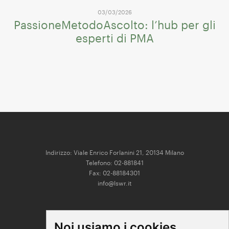
03/03/2026
PassioneMetodoAscolto: l’hub per gli
esperti di PMA
Indirizzo: Viale Enrico Forlanini 21, 20134 Milano
Telefono: 02-881841
Fax: 02-88184301
info@lswr.it
CONNECT
Noi usiamo i cookies