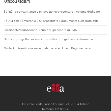
ARTICOLI RECENTI
Sanità, diseguaglianze e innovazione: presentato il volume dedicato
Il Futuro dell’Emicrania 2.0: presentato il documento sulla patologia
PassioneMetodoAscolto: l’hub per gli esperti di PMA
Cefalee: progetto nazionale per rafforzare gestione in farmacia
Modelli di transizione nelle malattie rare: il caso Regione Lazio
Indirizzo: Viale Enrico Forlanini 21, 20134 Milano
Telefono: 02-881841