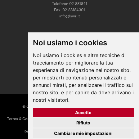
Telefono: 02-881841
Fax: 02-88184301
info@lswr.it
CONNECT
Noi usiamo i cookies
Linkedin
Facebook
Noi usiamo i cookies e altre tecniche di
Instagram
tracciamento per migliorare la tua
Youtube
esperienza di navigazione nel nostro sito,
per mostrarti contenuti personalizzati e
annunci mirati, per analizzare il traffico sul
nostro sito, e per capire da dove arrivano i
nostri visitatori.
© COPYRIGHT 2026 All Rights Reserved - Edra Media
Accetto
P. IVA/C.F. 14392280963
Terms & Conditions
|
Privacy
|
Contacts
|
Regolamento ECM
|
Parità di
Rifiuto
genere
Responsabile della Protezione dei Dati:
dpo@lswr.it
Cambia le mie impostazioni