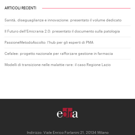
ARTICOLI RECENTI
Sanità, diseguaglianze e innovazione: presentato il volume dedicato
Il Futuro dell’Emicrania 2.0: presentato il documento sulla patologia
PassioneMetodoAscolto: l’hub per gli esperti di PMA
Cefalee: progetto nazionale per rafforzare gestione in farmacia
Modelli di transizione nelle malattie rare: il caso Regione Lazio
Indirizzo: Viale Enrico Forlanini 21, 20134 Milano