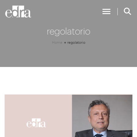
Toggle Nav
regolatorio
Home
regolatorio