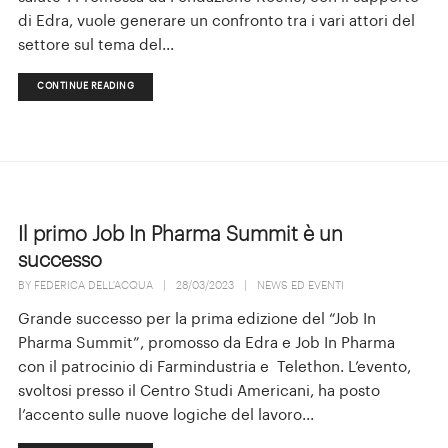
di Edra, vuole generare un confronto tra i vari attori del
settore sul tema del...
CONTINUE READING
Il primo Job In Pharma Summit è un
successo
BY
FEDERICA DELL'ACQUA
|
28/03/2023
|
NEWS ED EVENTI
Grande successo per la prima edizione del “Job In
Pharma Summit”, promosso da Edra e Job In Pharma
con il patrocinio di Farmindustria e Telethon. L’evento,
svoltosi presso il Centro Studi Americani, ha posto
l’accento sulle nuove logiche del lavoro...