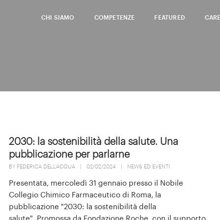
CHI SIAMO
COMPETENZE
FEATURED
CAR
2030: la sostenibilità della salute. Una
pubblicazione per parlarne
BY
FEDERICA DELL'ACQUA
|
02/02/2024
|
NEWS ED EVENTI
Presentata, mercoledì 31 gennaio presso il Nobile
Collegio Chimico Farmaceutico di Roma, la
pubblicazione "2030: la sostenibilità della
salute". Promossa da Fondazione Roche, con il supporto