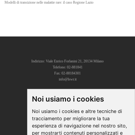
Modelli di transizione nelle malattie rare: il caso Regione Lazio
Indirizzo: Viale Enrico Forlanini 21, 20134 Milano
Telefono: 02-881841
Fax: 02-88184301
info@lswr.it
Noi usiamo i cookies
CONNECT
Linkedin
Noi usiamo i cookies e altre tecniche di
Facebook
tracciamento per migliorare la tua
Instagram
esperienza di navigazione nel nostro sito,
Youtube
per mostrarti contenuti personalizzati e