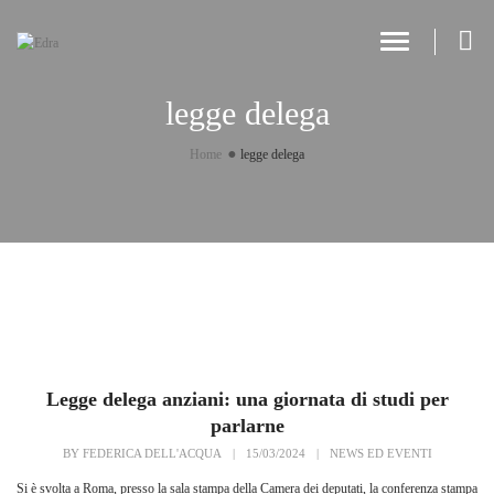
Toggle Navi
legge delega
Home
legge delega
Legge delega anziani: una giornata di studi per
parlarne
BY
FEDERICA DELL'ACQUA
|
15/03/2024
|
NEWS ED EVENTI
Si è svolta a Roma, presso la sala stampa della Camera dei deputati, la conferenza stampa