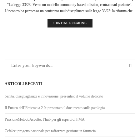
"La legge 33/23: Verso un modello community based, olistico, centrato sul paziente".
L'incontro ha permesso un confronto multidisciplinare sulla legge 33/23: la riforma che...
CONTINUE READING
ARTICOLI RECENTI
Sanità, diseguaglianze e innovazione: presentato il volume dedicato
Il Futuro dell’Emicrania 2.0: presentato il documento sulla patologia
PassioneMetodoAscolto: l’hub per gli esperti di PMA
Cefalee: progetto nazionale per rafforzare gestione in farmacia