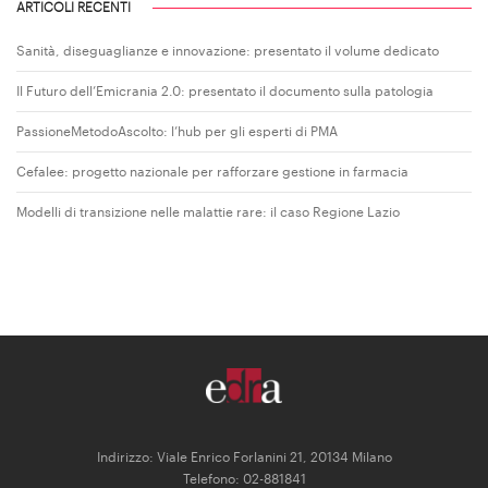
ARTICOLI RECENTI
Sanità, diseguaglianze e innovazione: presentato il volume dedicato
Il Futuro dell’Emicrania 2.0: presentato il documento sulla patologia
PassioneMetodoAscolto: l’hub per gli esperti di PMA
Cefalee: progetto nazionale per rafforzare gestione in farmacia
Modelli di transizione nelle malattie rare: il caso Regione Lazio
Indirizzo: Viale Enrico Forlanini 21, 20134 Milano
Telefono: 02-881841