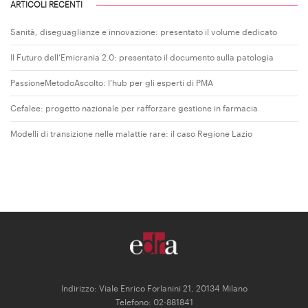
ARTICOLI RECENTI
Sanità, diseguaglianze e innovazione: presentato il volume dedicato
Il Futuro dell’Emicrania 2.0: presentato il documento sulla patologia
PassioneMetodoAscolto: l’hub per gli esperti di PMA
Cefalee: progetto nazionale per rafforzare gestione in farmacia
Modelli di transizione nelle malattie rare: il caso Regione Lazio
Indirizzo: Viale Enrico Forlanini 21, 20134 Milano
Telefono: 02-881841