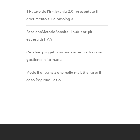
Il Futuro dell’Emicrania 2.0: presentato il
documento sulla patologia
PassioneMetodoAscolto: l’hub per gli
esperti di PMA
Cefalee: progetto nazionale per rafforzare
gestione in farmacia
Modelli di transizione nelle malattie rare: il
caso Regione Lazio