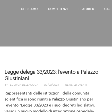
CHI SIAMO
COMPETENZE
FEATURED
CAR
Legge delega 33/2023: l’evento a Palazzo
Giustiniani
BY
FEDERICA DELL'ACQUA
|
09/02/2024
|
NEWS ED EVENTI
Rappresentanti delle istituzioni, della comunità
scientifica si sono riuniti a Palazzo Giustiniano per
l'evento "Legge 33/2023 e i suoi decreti legislativi:
verso un nuovo modello di integrazione ospedale-