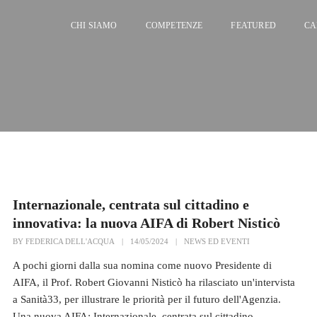
CHI SIAMO
COMPETENZE
FEATURED
CA
Internazionale, centrata sul cittadino e
innovativa: la nuova AIFA di Robert Nisticò
BY
FEDERICA DELL'ACQUA
|
14/05/2024
|
NEWS ED EVENTI
A pochi giorni dalla sua nomina come nuovo Presidente di
AIFA, il Prof. Robert Giovanni Nisticò ha rilasciato un'intervista
a Sanità33, per illustrare le priorità per il futuro dell'Agenzia.
Una nuova AIFA: Internazionale, centrata sul cittadino,