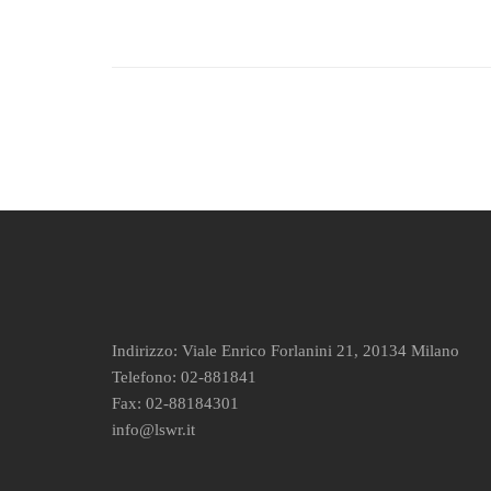
Indirizzo: Viale Enrico Forlanini 21, 20134 Milano
Telefono: 02-881841
Fax: 02-88184301
info@lswr.it