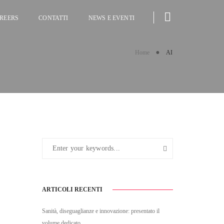
REERS
CONTATTI
NEWS E EVENTI
Home
AI
ARTICOLI RECENTI
Sanità, diseguaglianze e innovazione: presentato il
volume dedicato