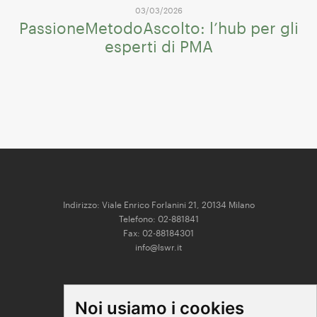
03/03/2026
PassioneMetodoAscolto: l’hub per gli
esperti di PMA
Indirizzo: Viale Enrico Forlanini 21, 20134 Milano
Telefono: 02-881841
Fax: 02-88184301
info@lswr.it
CONNECT
Noi usiamo i cookies