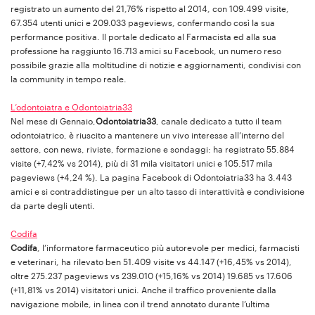
registrato un aumento del 21,76% rispetto al 2014, con 109.499 visite,
67.354 utenti unici e 209.033 pageviews, confermando così la sua
performance positiva. Il portale dedicato al Farmacista ed alla sua
professione ha raggiunto 16.713 amici su Facebook, un numero reso
possibile grazie alla moltitudine di notizie e aggiornamenti, condivisi con
la community in tempo reale.
L’odontoiatra e Odontoiatria33
Nel mese di Gennaio,
Odontoiatria33
, canale dedicato a tutto il team
odontoiatrico, è riuscito a mantenere un vivo interesse all’interno del
settore, con news, riviste, formazione e sondaggi: ha registrato 55.884
visite (+7,42% vs 2014), più di 31 mila visitatori unici e 105.517 mila
pageviews (+4,24 %). La pagina Facebook di Odontoiatria33 ha 3.443
amici e si contraddistingue per un alto tasso di interattività e condivisione
da parte degli utenti.
Codifa
Codifa
, l’informatore farmaceutico più autorevole per medici, farmacisti
e veterinari, ha rilevato ben 51.409 visite vs 44.147 (+16,45% vs 2014),
oltre 275.237 pageviews vs 239.010 (+15,16% vs 2014) 19.685 vs 17.606
(+11,81% vs 2014) visitatori unici. Anche il traffico proveniente dalla
navigazione mobile, in linea con il trend annotato durante l’ultima