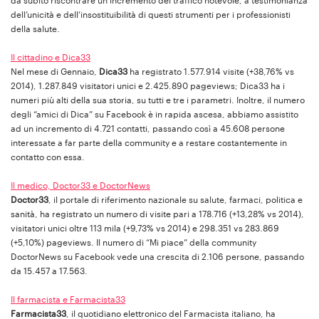
da subito riscontrare un incremento del traffico notevole, a testimonianza
dell’unicità e dell’insostituibilità di questi strumenti per i professionisti
della salute.
Il cittadino e Dica33
Nel mese di Gennaio,
Dica33
ha registrato 1.577.914 visite (+38,76% vs
2014), 1.287.849 visitatori unici e 2.425.890 pageviews; Dica33 ha i
numeri più alti della sua storia, su tutti e tre i parametri. Inoltre, il numero
degli “amici di Dica” su Facebook è in rapida ascesa, abbiamo assistito
ad un incremento di 4.721 contatti, passando così a 45.608 persone
interessate a far parte della community e a restare costantemente in
contatto con essa.
Il medico, Doctor33 e DoctorNews
Doctor33
, il portale di riferimento nazionale su salute, farmaci, politica e
sanità, ha registrato un numero di visite pari a 178.716 (+13,28% vs 2014),
visitatori unici oltre 113 mila (+9,73% vs 2014) e 298.351 vs 283.869
(+5,10%) pageviews. Il numero di “Mi piace” della community
DoctorNews su Facebook vede una crescita di 2.106 persone, passando
da 15.457 a 17.563.
Il farmacista e Farmacista33
Farmacista33
, il quotidiano elettronico del Farmacista italiano, ha