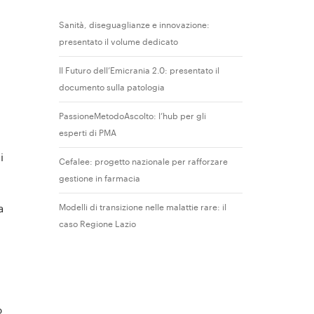
Sanità, diseguaglianze e innovazione:
presentato il volume dedicato
Il Futuro dell’Emicrania 2.0: presentato il
documento sulla patologia
PassioneMetodoAscolto: l’hub per gli
esperti di PMA
i
Cefalee: progetto nazionale per rafforzare
gestione in farmacia
Modelli di transizione nelle malattie rare: il
a
caso Regione Lazio
o