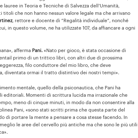
e lauree in Teoria e Tecniche di Salvezza dell’Umanità,
i titoli che non hanno nessun valore legale ma che arrivano
rtinez
, rettore e docente di “Regalità individuale”, nonché
cui, in questo volume, ne ha utilizzate 107, da affiancare a ogni
mana», afferma
Pani.
«Nato per gioco, è stata occasione di
tail primo di un trittico libri, con altri due di prossima
leggerezza, filo conduttore del mio libro, che deve
diventata ormai il tratto distintivo dei nostri tempi».
rimento mentale, quello della psiconautica, che Pani ha
editoriali. Momenti di scrittura lucida ma irrazionale che
tempo, meno di cinque minuti, in modo da non consentire alla
ottolinea Pani, «sono stati scritti prima che questa parte del
do di portare la mente a pensare a cosa stesse facendo. In
eglio le aree del cervello più antiche ma che sono le più utili
ca».