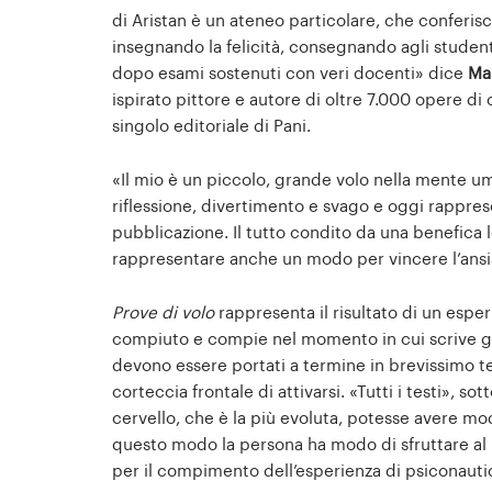
di Aristan è un ateneo particolare, che conferisc
insegnando la felicità, consegnando agli student
dopo esami sostenuti con veri docenti» dice
Ma
ispirato pittore e autore di oltre 7.000 opere di 
singolo editoriale di Pani.
«Il mio è un piccolo, grande volo nella mente u
riflessione, divertimento e svago e oggi rappresen
pubblicazione. Il tutto condito da una benefica 
rappresentare anche un modo per vincere l’ansia, 
Prove di volo
rappresenta il risultato di un espe
compiuto e compie nel momento in cui scrive gli 
devono essere portati a termine in brevissimo 
corteccia frontale di attivarsi. «Tutti i testi», s
cervello, che è la più evoluta, potesse avere mo
questo modo la persona ha modo di sfruttare al m
per il compimento dell’esperienza di psiconauti