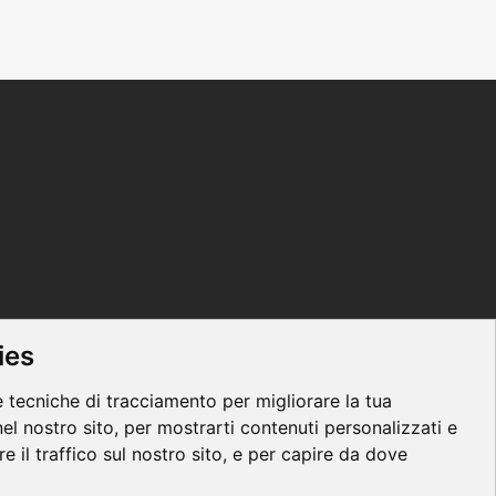
ies
e tecniche di tracciamento per migliorare la tua
el nostro sito, per mostrarti contenuti personalizzati e
re il traffico sul nostro sito, e per capire da dove
s
|
Privacy
|
Contacts
|
Regolamento ECM
|
Parità di genere