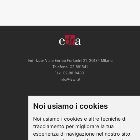
Indirizzo: Viale Enrico Forlanini 21, 20134 Milano
Telefono: 02-881841
Fax: 02-88184301
info@lswr.it
CONNECT
Noi usiamo i cookies
Linkedin
Facebook
Noi usiamo i cookies e altre tecniche di
Instagram
tracciamento per migliorare la tua
Youtube
esperienza di navigazione nel nostro sito,