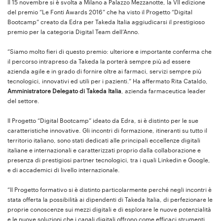
Il 15 novembre si è svolta a Milano a Palazzo Mezzanotte, la VII edizione
del premio “Le Fonti Awards 2016” che ha visto il Progetto “Digital
Bootcamp” creato da Edra per Takeda Italia aggiudicarsi il prestigioso
premio per la categoria Digital Team dell’Anno.
“Siamo molto fieri di questo premio: ulteriore e importante conferma che
il percorso intrapreso da Takeda la porterà sempre più ad essere
azienda agile e in grado di fornire oltre ai farmaci, servizi sempre più
tecnologici, innovativi ed utili per i pazienti.” Ha affermato Rita Cataldo,
Amministratore Delegato di Takeda Italia
, azienda farmaceutica leader
del settore.
Il Progetto “Digital Bootcamp” ideato da Edra, si è distinto per le sue
caratteristiche innovative. Gli incontri di formazione, itineranti su tutto il
territorio italiano, sono stati dedicati alle principali eccellenze digitali
italiane e internazionali e caratterizzati proprio dalla collaborazione e
presenza di prestigiosi partner tecnologici, tra i quali Linkedin e Google,
e di accademici di livello internazionale.
“Il Progetto formativo si è distinto particolarmente perché negli incontri è
stata offerta la possibilità ai dipendenti di Takeda Italia, di perfezionare le
proprie conoscenze sui mezzi digitali e di esplorare le nuove potenzialità
e le nuove soluzioni che i canali digitali offrono come efficaci strumenti