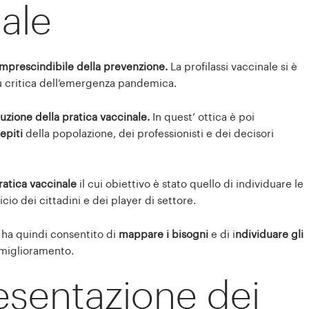
nale
imprescindibile della prevenzione.
La profilassi vaccinale si è
più critica dell’emergenza pandemica.
zione della pratica vaccinale.
In quest’ ottica è poi
epiti
della popolazione, dei professionisti e dei decisori
ratica vaccinale
il cui obiettivo è stato quello di individuare le
cio dei cittadini e dei player di settore.
o ha quindi consentito di
mappare
i bisogni
e di i
ndividuare gli
 miglioramento.
resentazione dei