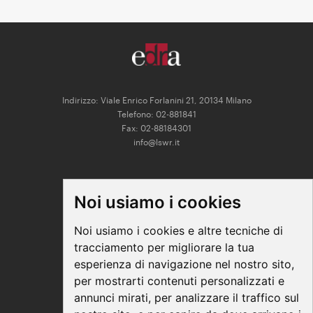
Indirizzo: Viale Enrico Forlanini 21, 20134 Milano
Telefono: 02-881841
Fax: 02-88184301
info@lswr.it
CONNECT
Noi usiamo i cookies
Linkedin
Facebook
Noi usiamo i cookies e altre tecniche di
Instagram
tracciamento per migliorare la tua
Youtube
esperienza di navigazione nel nostro sito,
per mostrarti contenuti personalizzati e
annunci mirati, per analizzare il traffico sul