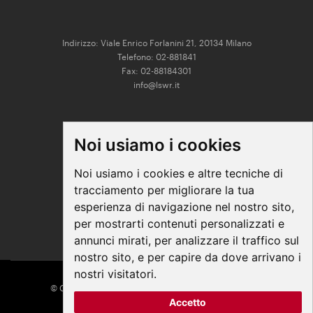
Indirizzo: Viale Enrico Forlanini 21, 20134 Milano
Telefono: 02-881841
Fax: 02-88184301
info@lswr.it
CONNECT
Noi usiamo i cookies
Linkedin
Facebook
Noi usiamo i cookies e altre tecniche di
Instagram
tracciamento per migliorare la tua
Youtube
esperienza di navigazione nel nostro sito,
per mostrarti contenuti personalizzati e
annunci mirati, per analizzare il traffico sul
nostro sito, e per capire da dove arrivano i
nostri visitatori.
© COPYRIGHT 2026 All Rights Reserved - Edra Media
Accetto
P. IVA/C.F. 14392280963