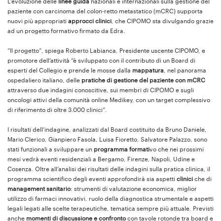
L’evoluzione delle
linee guida
nazionali e internazionali sulla gestione del
paziente con carcinoma del colon-retto metastatico (mCRC) supporta
nuovi più appropriati
approcci clinici
, che CIPOMO sta divulgando grazie
ad un progetto formativo firmato da Edra.
“Il progetto”, spiega Roberto Labianca, Presidente uscente CIPOMO, e
promotore dell’attività “è sviluppato con il contributo di un Board di
esperti del Collegio e prende le mosse dalla
mappatura
, nel panorama
ospedaliero italiano, delle
pratiche di gestione del paziente con mCRC
attraverso due indagini conoscitive, sui membri di CIPOMO e sugli
oncologi attivi della comunità online Medikey, con un target complessivo
di riferimento di oltre 3.000 clinici”.
I risultati dell’indagine, analizzati dal Board costituito da Bruno Daniele,
Mario Clerico, Gianpiero Fasola, Luisa Fioretto, Salvatore Palazzo, sono
stati funzionali a sviluppare un
programma formati
vo che nei prossimi
mesi vedrà eventi residenziali a Bergamo, Firenze, Napoli, Udine e
Cosenza. Oltre all’analisi dei risultati delle indagini sulla pratica clinica, il
programma scientifico degli eventi approfondirà sia aspetti
clinici
che di
management sanitario
: strumenti di valutazione economica, miglior
utilizzo di farmaci innovativi, ruolo della diagnostica strumentale e aspetti
legali legati alle scelte terapeutiche, tematica sempre più attuale. Previsti
anche
momenti di discussione e confronto
con tavole rotonde tra board e