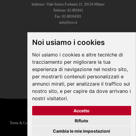
Indirizzo: Viale Enrico Forlanini 21, 20134 Milano
Telefono: 02-881841
Fax: 02-88184301
info@lswr.it
Noi usiamo i cookies
CONNECT
Linkedin
Noi usiamo i cookies e altre tecniche di
Facebook
tracciamento per migliorare la tua
Instagram
esperienza di navigazione nel nostro sito,
Youtube
per mostrarti contenuti personalizzati e
annunci mirati, per analizzare il traffico sul
nostro sito, e per capire da dove arrivano i
nostri visitatori.
Accetto
© COPYRIGHT 2026 All Rights Reserved - Edra Media
P. IVA/C.F. 14392280963
Rifiuto
Terms & Conditions
|
Privacy
|
Contacts
|
Regolamento ECM
|
Parità di genere
Responsabile della Protezione dei Dati:
dpo@lswr.it
Cambia le mie impostazioni