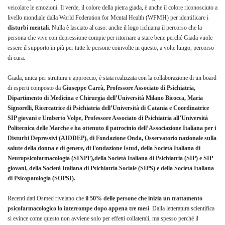
veicolare le emozioni. Il verde, il colore della pietra giada, è anche il colore riconosciuto a
livello mondiale dalla World Federation for Mental Health (WFMH) per identificare i
disturbi mentali
. Nulla è lasciato al caso: anche il logo richiama il percorso che la
persona che vive con depressione compie per ritornare a stare bene perché Giada vuole
essere il supporto in più per tutte le persone coinvolte in questo, a volte lungo, percorso
di cura.
Giada, unica per struttura e approccio, è stata realizzata con la collaborazione di un board
di esperti composto da
Giuseppe Carrà, Professore Associato di Psichiatria,
Dipartimento di Medicina e Chirurgia dell’Università Milano Bicocca, Maria
Signorelli, Ricercatrice di Psichiatria dell’Università di Catania e Coordinatrice
SIP giovani e Umberto Volpe, Professore Associato di Psichiatria all’Università
Politecnica delle Marche e ha ottenuto il patrocinio dell’Associazione Italiana per i
Disturbi Depressivi (AIDDEP), di Fondazione Onda, Osservatorio nazionale sulla
salute della donna e di genere, di Fondazione Istud, della Società Italiana di
Neuropsicofarmacologia (SINPF),della Società Italiana di Psichiatria (SIP) e SIP
giovani, della Società Italiana di Psichiatria Sociale (SIPS) e della Società Italiana
di Psicopatologia (SOPSI).
Recenti dati Osmed rivelano che
il 50% delle persone che inizia un trattamento
psicofarmacologico lo interrompe dopo appena tre mesi
. Dalla letteratura scientifica
si evince come questo non avviene solo per effetti collaterali, ma spesso perché il