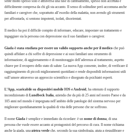
sente molto spesso solo e attraversa una fase di cambiamento, spesso non accettata e
difficilmente compresa da chi gli sta accanto. Il senso di solitudine però accomuna anche
familiari e caregiver che, soprattutto all’esordio della malattia, non avendo gli strumenti
per affrontarla, si sentono impotenti, isolati, disorientati.
Il medico ha poi il difficile compito di informare, educare, impostare un trattamento e
ingaggiare sia la persona con depressione sia il suo familiare o caregiver.
Giada è stata studiata per essere un valido supporto anche per il medico
che può
quindi affidare a chi soffre di depressione e ai suoi familiari uno strumento di
informazione, di aggiornamento e di monitoraggio dell’aderenza al trattamento, aspetto
chiave per il recupero dello stato di salute. La nuova App consente, inoltre, di verificare il
raggiungimento di piccoli miglioramenti quotidiani e rende disponibili informazioni utili
sull’umore attraverso un approccio scientifico e disegnato da psichiatri esperti.
L’App, scaricabile su dispositivi mobile IOS e Android
, ha ottenuto il supporto
incondizionato di
Lundbeck Italia
, azienda che da più di 25 anni nel nostro Paese e da
105 anni nel mondo è impegnata nell’ambito delle patologie del sistema nervoso per
migliorare quotidianamente la qualità di vita delle persone che ne soffrono.
Il nome
Giada
è semplice e immediato da ricordare: è un
nome di donna
, di una
persona che vuole essere accanto ai protagonisti del percorso di cura. Il nome richiama
anche la giada, una
pietra verde
che, secondo la sua simbologia, aiuta a riequilibrare e