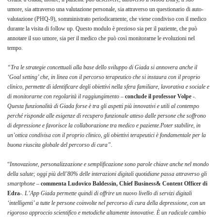
umore, sia attraverso una valutazione personale, sia attraverso un questionario di auto-
valutazione (PHQ-9), somministrato periodicamente, che viene condiviso con il medico
durante la visita di follow up. Questo modulo è prezioso sia per il paziente, che può
annotare il suo umore, sia per il medico che può così monitorarne le evoluzioni nel
tempo.
“Tra le strategie concettuali alla base dello sviluppo di Giada si annovera anche il
‘Goal setting’ che, in linea con il percorso terapeutico che si instaura con il proprio
clinico, permette di identificare degli obiettivi nella sfera familiare, lavorativa e sociale e
di monitorarne con regolarità il raggiungimento –
conclude il professor Volpe
-.
Questa funzionalità di Giada forse è tra gli aspetti più innovativi e utili al contempo
perché risponde alle esigenze di recupero funzionale atteso dalle persone che soffrono
di depressione e favorisce la collaborazione tra medico e paziente.Poter stabilire, in
un’ottica condivisa con il proprio clinico, gli obiettivi terapeutici è fondamentale per la
buona riuscita globale del percorso di cura”.
“
Innovazione, personalizzazione e semplificazione sono parole chiave anche nel mondo
della salute; oggi più dell’80% delle interazioni digitali quotidiane passa attraverso gli
smartphone
–
commenta Ludovico Baldessin, Chief Business& Content Officer di
Edra
-.
L’App Giada permette quindi di offrire un nuovo livello di servizi digitali
‘intelligenti’ a tutte le persone coinvolte nel percorso di cura della depressione, con un
rigoroso approccio scientifico e metodiche altamente innovative. È un radicale cambio