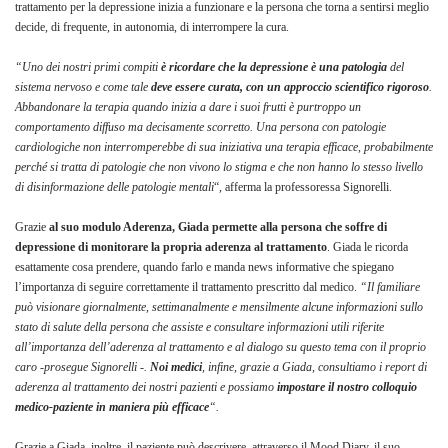
trattamento per la depressione inizia a funzionare e la persona che torna a sentirsi meglio
decide, di frequente, in autonomia, di interrompere la cura.
“Uno dei nostri primi compiti
è ricordare che la depressione è una patologia
del
sistema nervoso e come tale
deve essere curata, con un approccio scientifico rigoroso
.
Abbandonare la terapia quando inizia a dare i suoi frutti è purtroppo un
comportamento diffuso ma decisamente scorretto. Una persona con patologie
cardiologiche non interromperebbe di sua iniziativa una terapia efficace, probabilmente
perché si tratta di patologie che non vivono lo stigma e che non hanno lo stesso livello
di disinformazione delle patologie mentali
“, afferma la professoressa Signorelli.
Grazie
al suo modulo Aderenza, Giada
permette alla persona che soffre di
depressione di monitorare la propria aderenza
al trattamento
. Giada le ricorda
esattamente cosa prendere, quando farlo e manda news informative che spiegano
l’importanza di seguire correttamente il trattamento prescritto dal medico.
“Il familiare
può visionare
giornalmente, settimanalmente e mensilmente alcune informazioni sullo
stato di salute della persona che assiste e consultare informazioni utili riferite
all’importanza dell’aderenza al trattamento e al dialogo su questo tema con il proprio
caro -prosegue Signorelli -.
Noi medici
, infine, grazie a Giada, consultiamo i report di
aderenza al trattamento dei nostri pazienti e possiamo
impostare il nostro colloquio
medico-paziente in maniera più efficace
“.
Grazie a Giada, inoltre, il paziente può descrivere, attraverso il Mood Diary, il suo