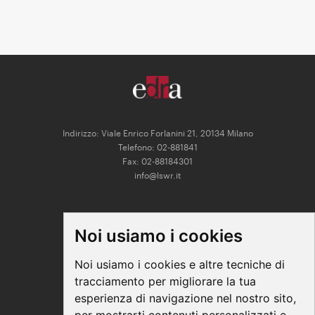
Indirizzo: Viale Enrico Forlanini 21, 20134 Milano
Telefono: 02-881841
Fax: 02-88184301
info@lswr.it
CONNECT
Noi usiamo i cookies
Linkedin
Facebook
Noi usiamo i cookies e altre tecniche di
Instagram
tracciamento per migliorare la tua
Youtube
esperienza di navigazione nel nostro sito,