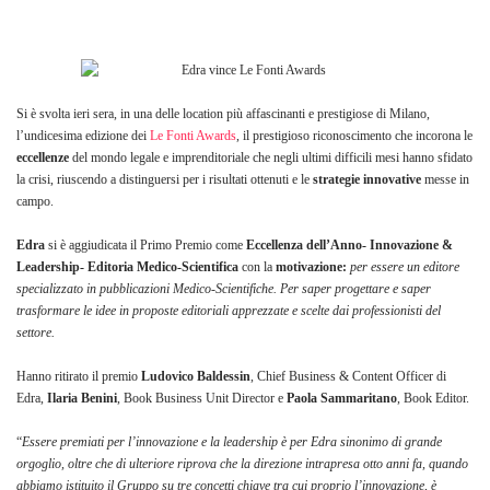
Si è svolta ieri sera, in una delle location più affascinanti e prestigiose di Milano,
l’undicesima edizione dei
Le Fonti Awards
, il prestigioso riconoscimento che incorona le
eccellenze
del mondo legale e imprenditoriale che negli ultimi difficili mesi hanno sfidato
la crisi, riuscendo a distinguersi per i risultati ottenuti e le
strategie
innovative
messe in
campo.
Edra
si è aggiudicata il Primo Premio come
Eccellenza dell’Anno- Innovazione &
Leadership- Editoria Medico-Scientifica
con la
motivazione:
per essere un editore
specializzato in pubblicazioni Medico-Scientifiche. Per saper progettare e saper
trasformare le idee in proposte editoriali apprezzate e scelte dai professionisti del
settore.
Hanno ritirato il premio
Ludovico Baldessin
, Chief Business & Content Officer di
Edra,
Ilaria Benini
, Book Business Unit Director e
Paola Sammaritano
, Book Editor.
“
Essere premiati per l’innovazione e la leadership è per Edra sinonimo di grande
orgoglio, oltre che di ulteriore riprova che la direzione intrapresa otto anni fa, quando
abbiamo istituito il Gruppo su tre concetti chiave tra cui proprio l’innovazione, è