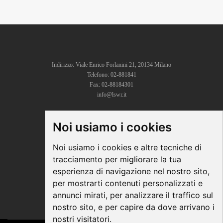
Indirizzo: Viale Enrico Forlanini 21, 20134 Milano
Telefono: 02-881841
Fax: 02-88184301
info@lswr.it
Noi usiamo i cookies
CONNECT
Linkedin
Noi usiamo i cookies e altre tecniche di
Facebook
tracciamento per migliorare la tua
Instagram
esperienza di navigazione nel nostro sito,
Youtube
per mostrarti contenuti personalizzati e
annunci mirati, per analizzare il traffico sul
nostro sito, e per capire da dove arrivano i
nostri visitatori.