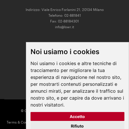
Indirizzo: Viale Enrico Forlanini 21, 20134 Milano
Telefono: 02-881841
Fax: 02-88184301
info@lswr.it
CONNECT
Noi usiamo i cookies
Linkedin
Facebook
Noi usiamo i cookies e altre tecniche di
Instagram
tracciamento per migliorare la tua
Youtube
esperienza di navigazione nel nostro sito,
per mostrarti contenuti personalizzati e
annunci mirati, per analizzare il traffico sul
nostro sito, e per capire da dove arrivano i
nostri visitatori.
© COPYRIGHT 2026 All Rights Reserved - Edra Media
Accetto
P. IVA/C.F. 14392280963
Terms & Conditions
|
Privacy
|
Contacts
|
Regolamento ECM
|
Parità di
Rifiuto
genere