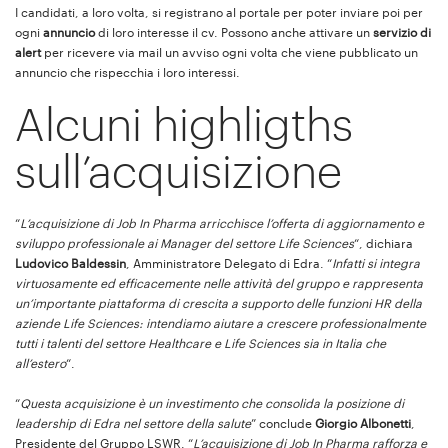
I candidati, a loro volta, si registrano al portale per poter inviare poi per
ogni
annuncio
di loro interesse il cv. Possono anche attivare un
servizio di
alert
per ricevere via mail un avviso ogni volta che viene pubblicato un
annuncio che rispecchia i loro interessi.
Alcuni highligths
sull’acquisizione
“
L’acquisizione di Job In Pharma arricchisce l’offerta di aggiornamento e
sviluppo professionale ai Manager del settore Life Sciences
“, dichiara
Ludovico Baldessin
, Amministratore Delegato di Edra. “
Infatti si integra
virtuosamente ed efficacemente nelle attività del gruppo e rappresenta
un’importante piattaforma di crescita a supporto delle funzioni HR della
aziende Life Sciences: intendiamo aiutare a crescere professionalmente
tutti i talenti del settore Healthcare e Life Sciences sia in Italia che
all’estero
“.
“
Questa acquisizione è un investimento che consolida la posizione di
leadership di Edra nel settore della salute
” conclude
Giorgio Albonetti
,
Presidente del Gruppo LSWR. “
L’acquisizione di Job In Pharma rafforza e