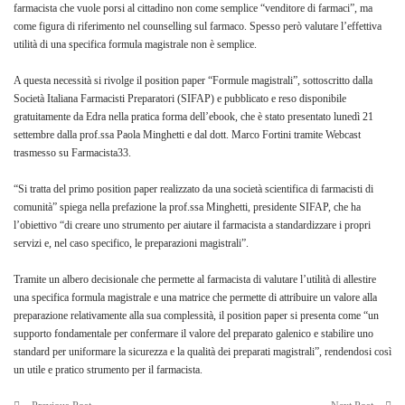
farmacista che vuole porsi al cittadino non come semplice “venditore di farmaci”, ma
come figura di riferimento nel counselling sul farmaco. Spesso però valutare l’effettiva
utilità di una specifica formula magistrale non è semplice.
A questa necessità si rivolge il position paper “Formule magistrali”, sottoscritto dalla
Società Italiana Farmacisti Preparatori (SIFAP) e pubblicato e reso disponibile
gratuitamente da Edra nella pratica forma dell’ebook, che è stato presentato lunedì 21
settembre dalla prof.ssa Paola Minghetti e dal dott. Marco Fortini tramite Webcast
trasmesso su Farmacista33.
“Si tratta del primo position paper realizzato da una società scientifica di farmacisti di
comunità” spiega nella prefazione la prof.ssa Minghetti, presidente SIFAP, che ha
l’obiettivo “di creare uno strumento per aiutare il farmacista a standardizzare i propri
servizi e, nel caso specifico, le preparazioni magistrali”.
Tramite un albero decisionale che permette al farmacista di valutare l’utilità di allestire
una specifica formula magistrale e una matrice che permette di attribuire un valore alla
preparazione relativamente alla sua complessità, il position paper si presenta come “un
supporto fondamentale per confermare il valore del preparato galenico e stabilire uno
standard per uniformare la sicurezza e la qualità dei preparati magistrali”, rendendosi così
un utile e pratico strumento per il farmacista.