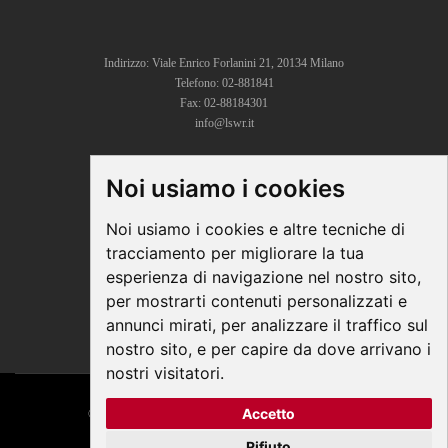
Indirizzo: Viale Enrico Forlanini 21, 20134 Milano
Telefono: 02-881841
Fax: 02-88184301
info@lswr.it
Noi usiamo i cookies
CONNECT
Linkedin
Noi usiamo i cookies e altre tecniche di
Facebook
tracciamento per migliorare la tua
Instagram
esperienza di navigazione nel nostro sito,
Youtube
per mostrarti contenuti personalizzati e
annunci mirati, per analizzare il traffico sul
nostro sito, e per capire da dove arrivano i
nostri visitatori.
Accetto
© COPYRIGHT 2026 All Rights Reserved - Edra Media
P. IVA/C.F. 14392280963
Rifiuto