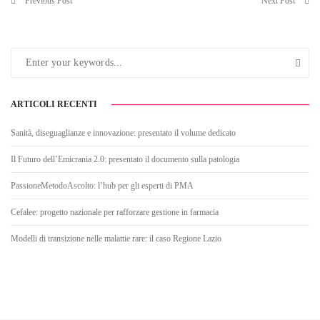
Previous Post
Next Post
ARTICOLI RECENTI
Sanità, diseguaglianze e innovazione: presentato il volume dedicato
Il Futuro dell’Emicrania 2.0: presentato il documento sulla patologia
PassioneMetodoAscolto: l’hub per gli esperti di PMA
Cefalee: progetto nazionale per rafforzare gestione in farmacia
Modelli di transizione nelle malattie rare: il caso Regione Lazio