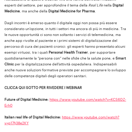
esperti del settore, per approfondire il tema della
Real Life
nella
Digital
Medicine
, ma anche della
Digital Medicine for Pharma
.
Dagli incontri è emerso quanto il digitale oggi non possa più essere
considerato un’opzione, in tutti i settori ma ancora di più in medicina. Tra
le nuove opportunità ci sono non soltanto i servizi di telemedicina, ma
anche app rivolte al paziente e i primi sistemi di digitalizzazione del
percorso di cura dei pazienti cronici: gli esperti hanno presentato alcuni
esempi virtuosi, tra i quali
Personal Health Trainer
, per supportare
quotidianamente la “persona con” nelle sfide che la salute pone, e
Smart
Clinic
per la digitalizzazione dell’attività ospedaliera. Indispensabili
anche nuove soluzioni formative previste per accompagnare lo sviluppo
delle competenze digitali degli operatori sanitari.
CLICCA QUI SOTTO PER RIVEDERE I WEBINAR
Future of Digital Medicine:
https://www.youtube.com/watch?v=KCS6DZ-
Erh0
Italian real life of Digital Medicine:
https://www.youtube.com/watch?
v=p17fj38e2KY