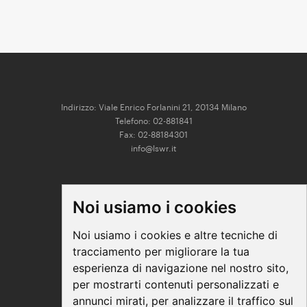
Indirizzo: Viale Enrico Forlanini 21, 20134 Milano
Telefono: 02-881841
Fax: 02-88184301
info@lswr.it
CONNECT
Noi usiamo i cookies
Linkedin
Facebook
Noi usiamo i cookies e altre tecniche di
Instagram
tracciamento per migliorare la tua
Youtube
esperienza di navigazione nel nostro sito,
per mostrarti contenuti personalizzati e
annunci mirati, per analizzare il traffico sul