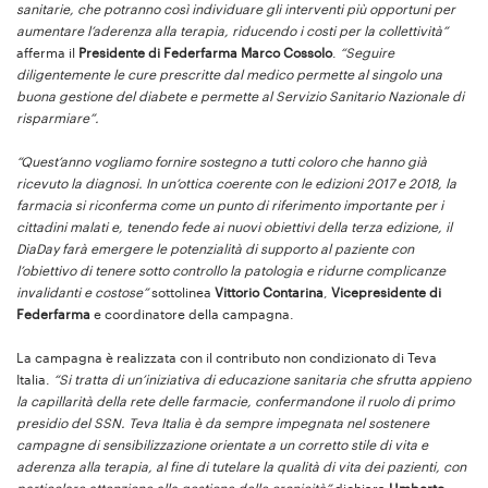
sanitarie, che potranno così individuare gli interventi più opportuni per
aumentare l’aderenza alla terapia, riducendo i costi per la collettività”
afferma il
Presidente di Federfarma Marco Cossolo
.
“Seguire
diligentemente le cure prescritte dal medico permette al singolo una
buona gestione del diabete e permette al Servizio Sanitario Nazionale di
risparmiare”.
“Quest’anno vogliamo fornire sostegno a tutti coloro che hanno già
ricevuto la diagnosi. In un’ottica coerente con le edizioni 2017 e 2018, la
farmacia si riconferma come un punto di riferimento importante per i
cittadini malati e, tenendo fede ai nuovi obiettivi della terza edizione, il
DiaDay farà emergere le potenzialità di supporto al paziente con
l’obiettivo di tenere sotto controllo la patologia e ridurne complicanze
invalidanti e costose”
sottolinea
Vittorio Contarina
,
Vicepresidente di
Federfarma
e coordinatore della campagna.
La campagna è realizzata con il contributo non condizionato di Teva
Italia.
“Si tratta di un’iniziativa di educazione sanitaria che sfrutta appieno
la capillarità della rete delle farmacie, confermandone il ruolo di primo
presidio del SSN. Teva Italia è da sempre impegnata nel sostenere
campagne di sensibilizzazione orientate a un corretto stile di vita e
aderenza alla terapia, al fine di tutelare la qualità di vita dei pazienti, con