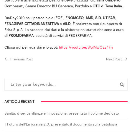
particolare attenzione alla gestione delle cronicità”
dichiara
Umberto
Comberiati, Senior Director BU Generics, Portfolio e OTC di Teva Italia.
DiaDay2019 ha il patrocinio di
FOFI, FNOMCEO, AMD, SID, UTIFAR,
FENAGIFAR,CITTADINANZATTIVA
e
AILD
. È realizzata con il supporto di
Edra S.p.A. La raccolta dei dati e le elaborazioni statistiche sono a cura
di
PROMOFARMA
, società di servizi di FEDERFARMA.
Clicca qui per guardare lo spot:
https://youtu.be/WolMwOEs4Fg
Previous Post
Next Post
ARTICOLI RECENTI
Sanità, diseguaglianze e innovazione: presentato il volume dedicato
Il Futuro dell’Emicrania 2.0: presentato il documento sulla patologia