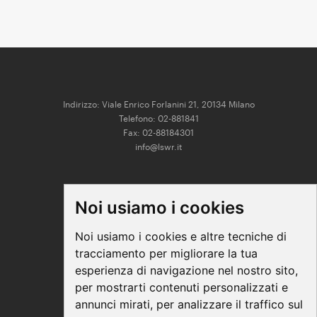
Indirizzo: Viale Enrico Forlanini 21, 20134 Milano
Telefono: 02-881841
Fax: 02-88184301
info@lswr.it
CONNECT
Noi usiamo i cookies
Linkedin
Facebook
Noi usiamo i cookies e altre tecniche di
Instagram
tracciamento per migliorare la tua
Youtube
esperienza di navigazione nel nostro sito,
per mostrarti contenuti personalizzati e
annunci mirati, per analizzare il traffico sul