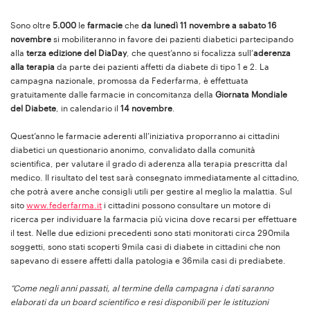
Sono oltre
5.000
le
farmacie
che
da lunedì 11 novembre a sabato 16
novembre
si mobiliteranno in favore dei pazienti diabetici partecipando
alla
terza edizione del DiaDay
, che quest’anno si focalizza sull’
aderenza
alla terapia
da parte dei pazienti affetti da diabete di tipo 1 e 2. La
campagna nazionale, promossa da Federfarma, è effettuata
gratuitamente dalle farmacie in concomitanza della
Giornata Mondiale
del Diabete
, in calendario il
14 novembre
.
Quest’anno le farmacie aderenti all’iniziativa proporranno ai cittadini
diabetici un questionario anonimo, convalidato dalla comunità
scientifica, per valutare il grado di aderenza alla terapia prescritta dal
medico. Il risultato del test sarà consegnato immediatamente al cittadino,
che potrà avere anche consigli utili per gestire al meglio la malattia. Sul
sito
www.federfarma.it
i cittadini possono consultare un motore di
ricerca per individuare la farmacia più vicina dove recarsi per effettuare
il test. Nelle due edizioni precedenti sono stati monitorati circa 290mila
soggetti, sono stati scoperti 9mila casi di diabete in cittadini che non
sapevano di essere affetti dalla patologia e 36mila casi di prediabete.
“Come negli anni passati, al termine della campagna i dati saranno
elaborati da un board scientifico e resi disponibili per le istituzioni