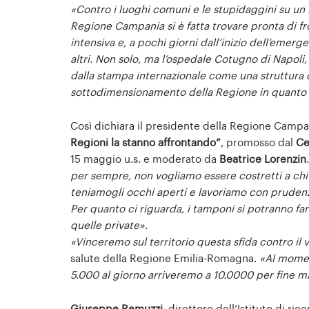
«Contro i luoghi comuni e le stupidaggini su un 
Regione Campania si è fatta trovare pronta di f
intensiva e, a pochi giorni dall’inizio dell’emer
altri. Non solo, ma l’ospedale Cotugno di Napoli,
dalla stampa internazionale come una struttura d
sottodimensionamento della Regione in quanto a 
Così dichiara il presidente della Regione Camp
Regioni la stanno affrontando”
, promosso dal
Ce
15 maggio u.s. e moderato da
Beatrice Lorenzin
per sempre, non vogliamo essere costretti a ch
teniamogli occhi aperti e lavoriamo con prudenz
Per quanto ci riguarda, i tamponi si potranno far
quelle private».
«Vinceremo sul territorio questa sfida contro il 
salute della Regione Emilia-Romagna.
«Al momen
5.000 al giorno arriveremo a 10.0000 per fine ma