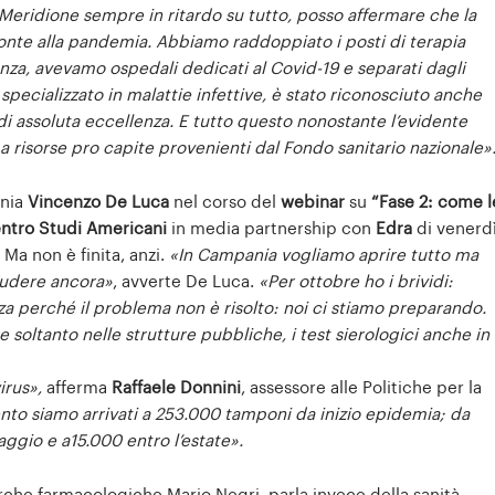
Meridione sempre in ritardo su tutto, posso affermare che la
ronte alla pandemia. Abbiamo raddoppiato i posti di terapia
genza, avevamo ospedali dedicati al Covid-19 e separati dagli
 specializzato in malattie infettive, è stato riconosciuto anche
i assoluta eccellenza. E tutto questo nonostante l’evidente
risorse pro capite provenienti dal Fondo sanitario nazionale»
ania
Vincenzo De Luca
nel corso del
webinar
su
“Fase 2: come l
ntro
Studi Americani
in media partnership con
Edra
di venerd
. Ma non è finita, anzi.
«In Campania vogliamo aprire tutto ma
iudere ancora»
, avverte De Luca.
«Per ottobre ho i brividi:
a perché il problema non è risolto: noi ci stiamo preparando.
e soltanto nelle strutture pubbliche, i test sierologici anche in
virus»,
afferma
Raffaele
Donnini
, assessore alle Politiche per la
to siamo arrivati a 253.000 tamponi da inizio epidemia; da
ggio e a15.000 entro l’estate».