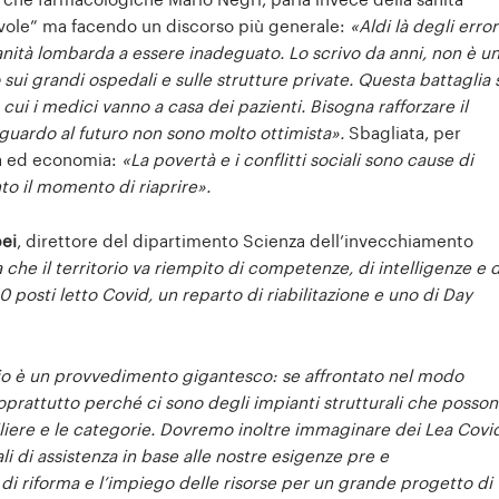
icerche farmacologiche Mario Negri, parla invece della sanità
evole” ma facendo un discorso più generale:
«Aldi là degli error
sanità lombarda a essere inadeguato. Lo scrivo da anni, non è u
sui grandi ospedali e sulle strutture private. Questa battaglia 
cui i medici vanno a casa dei pazienti. Bisogna rafforzare il
e guardo al futuro non sono molto ottimista».
Sbagliata, per
ca ed economia:
«La povertà e i conflitti sociali sono cause di
nto il momento di riaprire».
ei
, direttore del dipartimento Scienza dell’invecchiamento
 che il territorio va riempito di competenze, di intelligenze e d
 posti letto Covid, un reparto di riabilitazione e uno di Day
cio è un provvedimento gigantesco: se affrontato nel modo
soprattutto perché ci sono degli impianti strutturali che posso
filiere e le categorie. Dovremo inoltre immaginare dei Lea Covi
li di assistenza in base alle nostre esigenze pre e
di riforma e l’impiego delle risorse per un grande progetto di