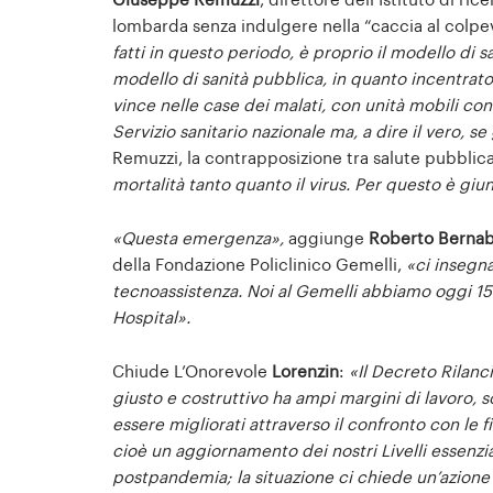
Giuseppe Remuzzi
, direttore dell’Istituto di r
lombarda senza indulgere nella “caccia al colp
fatti in questo periodo, è proprio il modello di 
modello di sanità pubblica, in quanto incentrato 
vince nelle case dei
malati, con unità mobili con 
Servizio sanitario nazionale ma, a dire il vero, s
Remuzzi, la contrapposizione tra salute pubbli
mortalità tanto quanto il virus. Per questo è giu
«Questa emergenza»,
aggiunge
Roberto Bernab
della Fondazione Policlinico Gemelli,
«ci insegna
tecnoassistenza. Noi al Gemelli abbiamo oggi 150
Hospital».
Chiude L’Onorevole
Lorenzin
:
«Il Decreto Rilan
giusto e costruttivo ha ampi margini di lavoro, 
essere migliorati attraverso il confronto con le 
cioè un aggiornamento dei nostri Livelli essenzia
postpandemia; la situazione ci chiede un’azione 