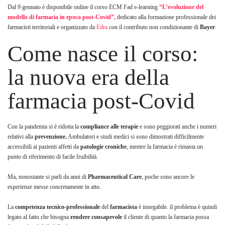
Dal 9 gennaio è disponibile online il corso ECM Fad e-learning
“L’evoluzione del
modello di farmacia in epoca post-Covid”,
dedicato alla formazione professionale dei
farmacisti territoriali e organizzato da
Edra
con il contributo non condizionante di
Bayer
.
Come nasce il corso:
la nuova era della
farmacia post-Covid
Con la pandemia si è ridotta la
compliance alle terapie
e sono peggiorati anche i numeri
relativi alla
prevenzione.
Ambulatori e studi medici si sono dimostrati difficilmente
accessibili ai pazienti affetti da
patologie croniche
, mentre la farmacia è rimasta un
punto di riferimento di facile fruibilità.
Ma, nonostante si parli da anni di
Pharmaceutical Care
, poche sono ancore le
esperienze messe concretamente in atto.
La
competenza tecnico-professionale
del
farmacista
è innegabile. il problema è quindi
legato al fatto che bisogna
rendere consapevole
il cliente di quanto la farmacia possa