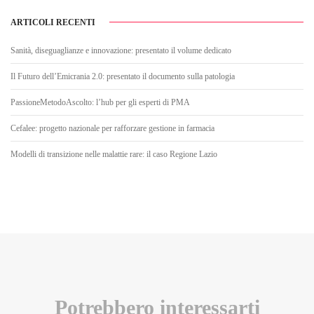
ARTICOLI RECENTI
Sanità, diseguaglianze e innovazione: presentato il volume dedicato
Il Futuro dell’Emicrania 2.0: presentato il documento sulla patologia
PassioneMetodoAscolto: l’hub per gli esperti di PMA
Cefalee: progetto nazionale per rafforzare gestione in farmacia
Modelli di transizione nelle malattie rare: il caso Regione Lazio
Potrebbero interessarti