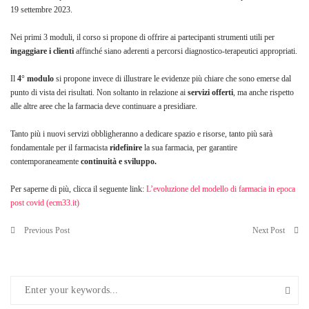
19 settembre 2023.
Nei primi 3 moduli, il corso si propone di offrire ai partecipanti strumenti utili per
ingaggiare i clienti
affinché siano aderenti a percorsi diagnostico-terapeutici appropriati.
Il
4° modulo
si propone invece di illustrare le evidenze più chiare che sono emerse dal
punto di vista dei risultati. Non soltanto in relazione ai
servizi offerti
, ma anche rispetto
alle altre aree che la farmacia deve continuare a presidiare.
Tanto più i nuovi servizi obbligheranno a dedicare spazio e risorse, tanto più sarà
fondamentale per il farmacista
ridefi­nire
la sua farmacia, per garantire
contemporaneamente
continuità e sviluppo.
Per saperne di più, clicca il seguente link:
L’evoluzione del modello di farmacia in epoca
post covid (ecm33.it)
Previous Post
Next Post