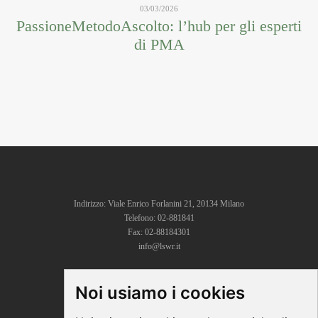
03/03/2026
PassioneMetodoAscolto: l’hub per gli esperti
di PMA
Indirizzo: Viale Enrico Forlanini 21, 20134 Milano
Telefono: 02-881841
Fax: 02-88184301
info@lswr.it
Noi usiamo i cookies
CONNECT
Linkedin