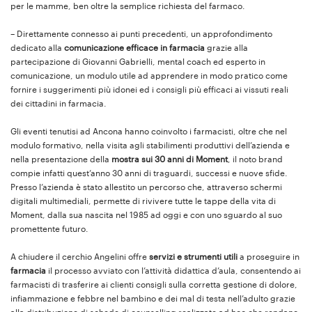
per le mamme, ben oltre la semplice richiesta del farmaco.
– Direttamente connesso ai punti precedenti, un approfondimento
dedicato alla
comunicazione efficace in farmacia
grazie alla
partecipazione di Giovanni Gabrielli, mental coach ed esperto in
comunicazione, un modulo utile ad apprendere in modo pratico come
fornire i suggerimenti più idonei ed i consigli più efficaci ai vissuti reali
dei cittadini in farmacia.
Gli eventi tenutisi ad Ancona hanno coinvolto i farmacisti, oltre che nel
modulo formativo, nella visita agli stabilimenti produttivi dell’azienda e
nella presentazione della
mostra sui 30 anni di Moment
, il noto brand
compie infatti quest’anno 30 anni di traguardi, successi e nuove sfide.
Presso l’azienda è stato allestito un percorso che, attraverso schermi
digitali multimediali, permette di rivivere tutte le tappe della vita di
Moment, dalla sua nascita nel 1985 ad oggi e con uno sguardo al suo
promettente futuro.
A chiudere il cerchio Angelini offre
servizi e strumenti utili
a proseguire in
farmacia
il processo avviato con l’attività didattica d’aula, consentendo ai
farmacisti di trasferire ai clienti consigli sulla corretta gestione di dolore,
infiammazione e febbre nel bambino e dei mal di testa nell’adulto grazie