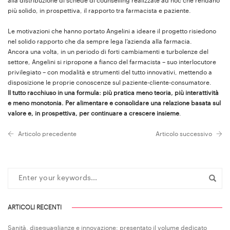
alla distribuzione di schede di counselling realizzate ad hoc che rendano
più solido, in prospettiva, il rapporto tra farmacista e paziente.
Le motivazioni che hanno portato Angelini a ideare il progetto risiedono
nel solido rapporto che da sempre lega l’azienda alla farmacia.
Ancora una volta, in un periodo di forti cambiamenti e turbolenze del
settore, Angelini si ripropone a fianco del farmacista – suo interlocutore
privilegiato – con modalità e strumenti del tutto innovativi, mettendo a
disposizione le proprie conoscenze sul paziente-cliente-consumatore.
Il tutto racchiuso in una formula: più pratica meno teoria, più interattività
e meno monotonia. Per alimentare e consolidare una relazione basata sul
valore e, in prospettiva, per continuare a crescere insieme
.
Articolo precedente
Articolo successivo
ARTICOLI RECENTI
Sanità, diseguaglianze e innovazione: presentato il volume dedicato