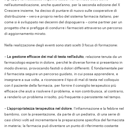
nell’automedicazione, anche quest’anno, per la seconda edizione del X
Crescere insieme, ha deciso di puntare di nuovo sulle cooperative di
distribuzione – vero e proprio nerbo del sistema farmacia italiano, per
come si è sviluppato nei decenni del dopoguerra – come partner per un
progetto che si prefigge di condurre i farmacisti attraverso un percorso
di aggiornamento mirato.
Nella realizzazione degli eventi sono stati scelti 3 focus di formazione:
–
La gestione efficace dei mal di testa nell’adulto
, relazione tenuta da un
farmacologo esperto in dolore, perché le diverse forme si presentano in
modo diverso, provocando fastidi o dolori differenti. È fondamentale per
il farmacista seguire un percorso guidato, in cui possa apprendere, e
insegnare a sua volta, a riconoscere il tipo di mal di testa nel colloquio
con il paziente della farmacia, per fornire il consiglio terapeutico più
efficace che aiuti a risolvere il problema, e non contribuisca, al contrario,
a renderlo un problema irrisolto, più frequente o persistente nel tempo.
–
L’appropriatezza terapeutica nel dolore
, l’infiammazione e la febbre nel
bambino, con la presentazione, da parte di un pediatra, di una serie di
casi clinici volti ad incrementare la preparazione specifica del farmacista
in materia; la farmacia può diventare un punto di riferimento costante