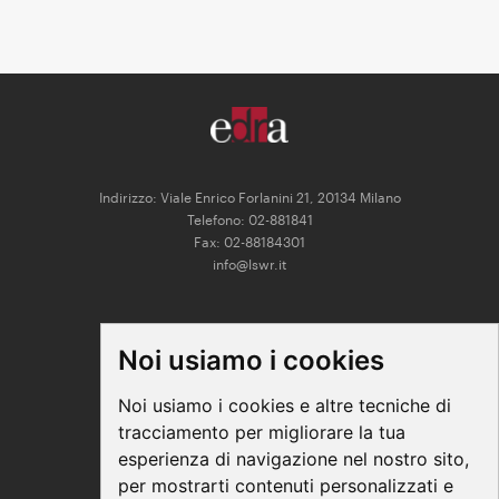
Indirizzo: Viale Enrico Forlanini 21, 20134 Milano
Telefono: 02-881841
Fax: 02-88184301
info@lswr.it
CONNECT
Noi usiamo i cookies
Linkedin
Facebook
Noi usiamo i cookies e altre tecniche di
Instagram
tracciamento per migliorare la tua
Youtube
esperienza di navigazione nel nostro sito,
per mostrarti contenuti personalizzati e